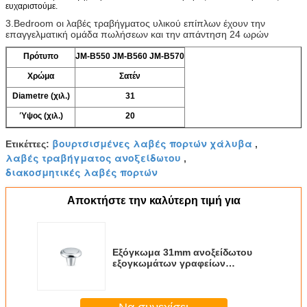
ευχαριστούμε.
3.Bedroom οι λαβές τραβήγματος υλικού επίπλων έχουν την
επαγγελματική ομάδα πωλήσεων και την απάντηση 24 ωρών
Πρότυπο
JM-B550 JM-B560 JM-B570
Χρώμα
Σατέν
Diametre (χιλ.)
31
Ύψος (χιλ.)
20
βουρτσισμένες λαβές πορτών χάλυβα
Ετικέττες:
,
λαβές τραβήγματος ανοξείδωτου
,
διακοσμητικές λαβές πορτών
Αποκτήστε την καλύτερη τιμή για
Εξόγκωμα 31mm ανοξείδωτου
εξογκωμάτων γραφείων
διακοσμήσεων υλικού επίπλων.