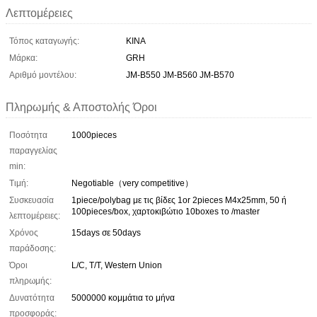
Λεπτομέρειες
Τόπος καταγωγής:
ΚΙΝΑ
Μάρκα:
GRH
Αριθμό μοντέλου:
JM-B550 JM-B560 JM-B570
Πληρωμής & Αποστολής Όροι
Ποσότητα
1000pieces
παραγγελίας
min:
Τιμή:
Negotiable（very competitive）
Συσκευασία
1piece/polybag με τις βίδες 1or 2pieces M4x25mm, 50 ή
100pieces/box, χαρτοκιβώτιο 10boxes το /master
λεπτομέρειες:
Χρόνος
15days σε 50days
παράδοσης:
Όροι
L/C, T/T, Western Union
πληρωμής:
Δυνατότητα
5000000 κομμάτια το μήνα
προσφοράς: