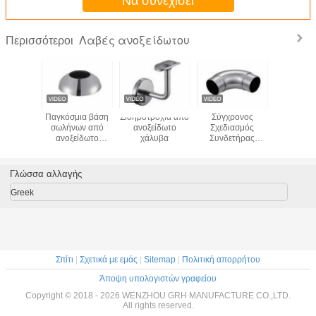
Να συνεχίσει
Λαβές ανοξείδωτου
Περισσότεροι
ειώνουν
Παγκόσμια βάση
Σιδηροτροχιά από
Σύγχρονος
Βασικά Απ
μμένη SS
σωλήνων από
ανοξείδωτο
Σχεδιασμός
τη Σκουρ
νη λαβή
ανοξείδωτο
χάλυβα
Συνδετήρας
Ανοξεί
είου
χάλυβα
Τετράγωνου
Χάλυβα 
αριών
Σωλήνα από
Τραβήγ
Ανοξείδωτο
Γλώσσα αλλαγής
Χάλυβα για
Εφαρμογές σε
Greek
Μπαλκόνια,
Σκάλες και
Ξενοδοχεία
Σπίτι
|
Σχετικά με εμάς
|
Sitemap
|
Πολιτική απορρήτου
Άποψη υπολογιστών γραφείου
Copyright © 2018 - 2026 WENZHOU GRH MANUFACTURE CO.,LTD.
All rights reserved.