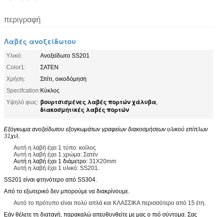
περιγραφή
Λαβές ανοξείδωτου
Υλικό:
Ανοξείδωτο SS201
Color1:
ΣΑΤΕΝ
Χρήση:
Σπίτι, οικοδόμηση
Specifcation:
Κύκλος
βουρτσισμένες λαβές πορτών χάλυβα
Υψηλό φως:
,
διακοσμητικές λαβές πορτών
Εξόγκωμα ανοξείδωτου εξογκωμάτων γραφείων διακοσμήσεων υλικού επίπλων
31
χιλ.
Αυτή η λαβή έχει 1 τύπο: κοίλος
Αυτή η λαβή έχει 1 χρώμα: Σατέν
Αυτή η λαβή έχει 1 διάμετρο:
31X20mm
Αυτή η λαβή έχει 1 υλικό: SS201.
SS201 είναι φτηνότερο από SS304.
Από το εξωτερικό δεν μπορούμε να διακρίνουμε.
Αυτό το πρότυπο είναι πολύ απλά και ΚΛΑΣΣΙΚΑ περισσότερο από 15 έτη.
Εάν θέλετε τη διαταγή, παρακαλώ απευθυνθείτε με μας ο πιό σύντομα. Σας