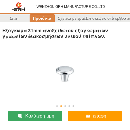
WENZHOU GRH MANUFACTURE CO.,LTD
Σπίτι
Προϊόντα
Σχετικά με εμάς
Επισκέψεις στο εργοστ
>>
Εξόγκωμα 31mm ανοξείδωτου εξογκωμάτων
γραφείων διακοσμήσεων υλικού επίπλων.
Καλύτερη τιμή
επαφή