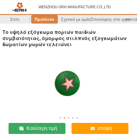
WENZHOU GRH MANUFACTURE CO.,LTD
Σπίτι
Προϊόντα
Σχετικά με εμάς
Επισκέψεις στο εργοστ
>>
Το υψηλό εξόγκωμα πορτών παιδιών
συμβατότητας, όμορφος στιλπνός εξογκωμάτων
δωματίων μωρών τελειώνει
Καλύτερη τιμή
επαφή