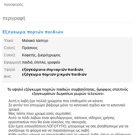
προσφοράς:
περιγραφή
Εξόγκωμα πορτών παιδιών
Υλικό:
Μαλακό λάστιχο
Color1:
Πράσινος
Color2:
Καφετής, ζωηρόχρωμος
Εφαρμογή:
παιδιά, έπιπλα, γραφείο
εξογκώματα συρταριών παιδιών
Υψηλό
,
εξόγκωμα πορτών μικρών παιδιών
φως:
Το υψηλό εξόγκωμα πορτών παιδιών συμβατότητας, όμορφος στιλπνός
εξογκωμάτων δωματίων μωρών τελειώνει
Αυτή η λαβή έχει πολλά χρώματα που επιθυμείτε να κάνετε.
Σε αυτόν τον ιστοχώρο βάζουμε μόνο το κανονικό σχέδιο και το κανονικό
χρώμα.
Μας πέστε ποιο χρώμα εσείς συμπαθεί;
Αυτό το πόδι λαβών είναι ψευδάργυρος, κάποιος σίδηρος χρήσης
εργοστασίων που θα είναι εύκολος της σκουριάς.
Εάν έχετε οποιοδήποτε ΛΟΓΟΤΥΠΟ, μπορούμε να σας βοηθήσουμε για να
ανοίξουμε τη φόρμα και να παραγάγουμε ως λαβή.
Κάθε σχέδιο μπορεί να αποτελεσθεί από τη μακριά λαβή, όπως το εξόγκωμα,