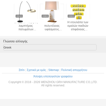
μητικός
Ενέργεια - κομψός
Ξενοδοχείων
Η ντουλάπα των
Σκανδινα
ρικός
λαμπτήρας
πολυτέλειας
ομαλών παιδιών
προβο
πέζιος
πατωμάτων
υφάσματος
επιφάνειας
διακοσμ
τήρας
κρεβατοκάμαρων
γραφείων
χειρίζεται τη
βιλ
άλλου
αποταμίευσης για
λαμπτήρων
διακοσμητική
κρεβατοκ
 για το
τη χρήση
επιτραπέζιος
υψηλή
πλευ
Γλώσσα αλλαγής
στικό
κρεβατοκάμαρων
λαμπτήρας
συμβατότητα
λαμπτ
πλευρών εγχώριας
καθιστ
Greek
διακοσμητικός
επιτραπ
νύχτας ελαφρύς
λαμπτ
Σπίτι
|
Σχετικά με εμάς
|
Sitemap
|
Πολιτική απορρήτου
Άποψη υπολογιστών γραφείου
Copyright © 2018 - 2026 WENZHOU GRH MANUFACTURE CO.,LTD.
All rights reserved.