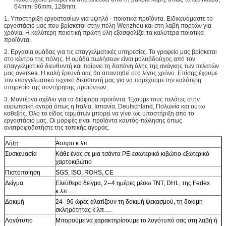
64mm, 96mm, 128mm.
1. Υποστήριξη εργοστασίων για υψηλό - ποιοτικά προϊόντα. Ειδικευόμαστε το
εργοστάσιό μας που βρίσκεται στην πόλη Wenzhou και στη λαβή πορτών για
χρόνια. Η καλύτερη ποιοτική πρώτη ύλη εξασφαλίζει τα καλύτερα ποιοτικά
προϊόντα.
2. Εργασία ομάδας για τις επαγγελματικές υπηρεσίες. Το γραφείο μας βρίσκεται
στο κέντρο της πόλης. Η ομάδα πωλήσεων είναι μολυβδούχος από τον
επαγγελματικό διευθυντή και παίρνει τη δαπάνη όλης της ανάγκης των πελατών
μας oversea. Η καλή έρευνά σας θα απαντηθεί στο λίγος χρόνο. Επίσης έχουμε
τον επαγγελματικό τεχνικό διευθυντή μας για να παρέχουμε την καλύτερη
υπηρεσία της συντήρησης προϊόντων.
3. Μοντέρνο σχέδιο για τα διάφορα προϊόντα. Έχουμε τους πελάτες στην
ευρωπαϊκή αγορά όπως η Ιταλία, Ισπανία, Deutschland, Πολωνία και ούτω
καθεξής. Όλο το είδος τερμάτων μπορεί να γίνει ως υποστήριξη από το
εργοστάσιό μας. Οι μορφές είναι προϊόντα καυτός-πώλησης όπως
ανατροφοδοτήστε της τοπικής αγοράς.
Λήξη
Άσπρο κ.λπ.
Συσκευασία
Κάθε ένας σε μια τσάντα PE-εσωτερικό κιβώτιο-εξωτερικό
χαρτοκιβώτιο
Πιστοποίηση
SGS, ISO, ROHS, CE
Δείγμα
Ελεύθερο δείγμα, 2--4 ημέρες μέσω TNT, DHL, της Fedex
κ.λπ….
Δοκιμή
24--96 ώρες αλατίζουν τη δοκιμή ψεκασμού, τη δοκιμή
σκληρότητας κ.λπ….
Λογότυπο
Μπορούμε να χαρακτηρίσουμε το λογότυπό σας στη λαβή ή