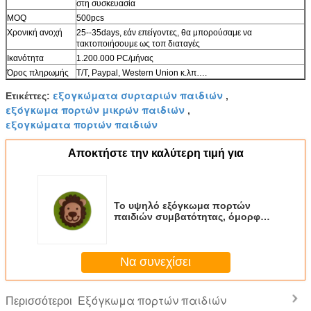
στη συσκευασία
MOQ
500pcs
Χρονική ανοχή
25--35days, εάν επείγοντες, θα μπορούσαμε να
τακτοποιήσουμε ως τοπ διαταγές
Ικανότητα
1.200.000 PC/μήνας
Όρος πληρωμής
T/T, Paypal, Western Union κ.λπ….
εξογκώματα συρταριών παιδιών
Ετικέττες:
,
εξόγκωμα πορτών μικρών παιδιών
,
εξογκώματα πορτών παιδιών
Αποκτήστε την καλύτερη τιμή για
Το υψηλό εξόγκωμα πορτών
παιδιών συμβατότητας, όμορφος
στιλπνός εξογκωμάτων
δωματίων μωρών τελειώνει
Να συνεχίσει
Εξόγκωμα πορτών παιδιών
Περισσότεροι