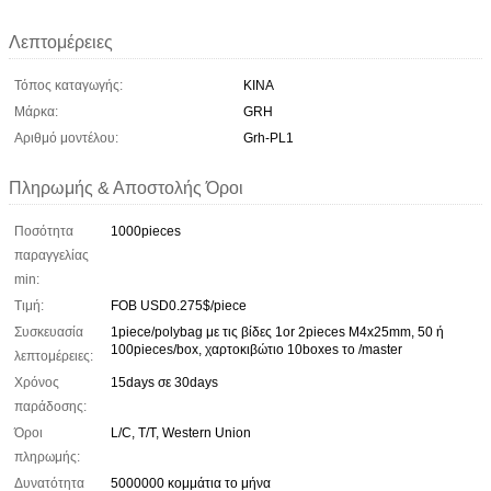
Λεπτομέρειες
Τόπος καταγωγής:
ΚΙΝΑ
Μάρκα:
GRH
Αριθμό μοντέλου:
Grh-PL1
Πληρωμής & Αποστολής Όροι
Ποσότητα
1000pieces
παραγγελίας
min:
Τιμή:
FOB USD0.275$/piece
Συσκευασία
1piece/polybag με τις βίδες 1or 2pieces M4x25mm, 50 ή
100pieces/box, χαρτοκιβώτιο 10boxes το /master
λεπτομέρειες:
Χρόνος
15days σε 30days
παράδοσης:
Όροι
L/C, T/T, Western Union
πληρωμής:
Δυνατότητα
5000000 κομμάτια το μήνα