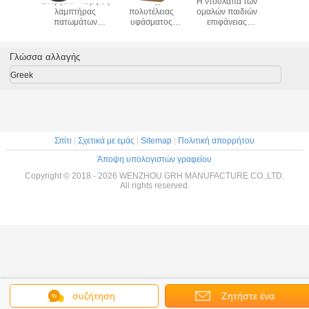
μητικός
Ενέργεια - κομψός
Ξενοδοχείων
Η ντουλάπα των
Σκανδινα
ρικός
λαμπτήρας
πολυτέλειας
ομαλών παιδιών
προβο
πέζιος
πατωμάτων
υφάσματος
επιφάνειας
διακοσμ
τήρας
κρεβατοκάμαρων
γραφείων
χειρίζεται τη
βιλ
άλλου
αποταμίευσης για
λαμπτήρων
διακοσμητική
κρεβατοκ
 για το
τη χρήση
επιτραπέζιος
υψηλή
πλευ
Γλώσσα αλλαγής
στικό
κρεβατοκάμαρων
λαμπτήρας
συμβατότητα
λαμπτ
πλευρών εγχώριας
καθιστ
Greek
διακοσμητικός
επιτραπ
νύχτας ελαφρύς
λαμπτ
Σπίτι
|
Σχετικά με εμάς
|
Sitemap
|
Πολιτική απορρήτου
Άποψη υπολογιστών γραφείου
Copyright © 2018 - 2026 WENZHOU GRH MANUFACTURE CO.,LTD.
All rights reserved.
συζήτηση
Ζητήστε ένα