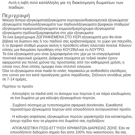
κατάλληλη για τη διακόσμηση δωματίων των
Αυτή η λαβή πολύ
παιδιών.
Περιγραφή
Μαύρα άσπρα εξογκώματα/εξογκώματα συρταριών/διακοσμητικά εξογκώματα/
εξογκώματα παιδιών/εξογκώματα των παιδιών/εξογκώματα βρεφικών σταθμών/
εξογκώματα κιρκιριών/εξογκώματα κομμών/ζωηρόχρωμα εξογκώματα/
εξογκώματα σχεδίων/ζωγραφισμένα στο χέρι εξογκώματα
Τα όλα ζωηρόχρωμα ΖΩΓΡΑΦΙΣΜΕΝΑ ΣΤΟ ΧΈΡΙ εξογκώματά μου θα είναι
βέβαια να δώσουν σας ή του παιδιού σας κρεβατοκάμαρα, το χώρο για παιχνίδη,
ή το βρεφικό σταθμό μωρών εκείνη η πρόσθετη ειδική τελευταία πινελιά. Κάνουν
επίσης μια θαυμάσια προσθήκη στην ΚΟΥΖΙΝΑ και το ΛΟΥΤΡΟ.
Τα όλα εξογκώματά μου είναι ζωγραφισμένα στο χέρι με τα επαγγελματικά
ποιοτικά ακρυλικά χρώματα. Διάφορα στρώματα μη τοξικό sealer έχουν
εφαρμοστεί για πολλά χρόνια της προστασίας από την καθημερινή χρήση, η
οποία τους δίνει επίσης όμορφο έναν στιλπνό τελειώνει.
Όλα τα εξογκώματα είναι made-to-order, παρακαλώ με αισθανθείτε ελεύθερος
στο convo για τον κατά προσέγγιση χρόνο παράδοσης. Στέλνουν συνήθως μέσα
σε 7-14 ημέρες.
Περίπου το προϊόν
· Αποτρέψτε τα παιδιά από το άνοιγμα των πορτών ή να πάρει κλειδωμένος
σε ένα δωμάτιο με μια κάλυψη εξογκωμάτων πορτών.
· Συμβατό σύστημα με τυποποιημένα σφαιρικά doorknobs. Εγκαθιστά
περισσότερα εξογκώματα πορτών από οποιοδήποτε ανταγωνιστικό προϊόν.
· Η κάλυψη ασφάλειας εξογκωμάτων πορτών χαρακτηρίζει ένα κατακτημένο,
ήσυχο σχέδιο που τα μίγματα στο δωμάτιό σας σχεδιάζουν.
· ΑΠΟΚΛΕΙΣΤΙΚΗ ΠΊΣΩ-ΕΓΓΥΗΣΗ ΧΡΗΜΑΤΩΝ ΔΙΑΡΚΕΙΑΣ ΖΩΉΣ: Εάν σε
οποιοδήποτε δεδομένο σημείο δεν είστε 100% που ικανοποιούν, θα σας