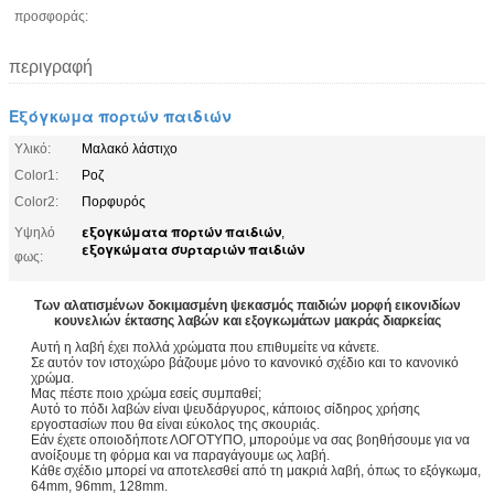
προσφοράς:
περιγραφή
Εξόγκωμα πορτών παιδιών
Υλικό:
Μαλακό λάστιχο
Color1:
Ροζ
Color2:
Πορφυρός
εξογκώματα πορτών παιδιών
Υψηλό
,
εξογκώματα συρταριών παιδιών
φως:
Των αλατισμένων δοκιμασμένη ψεκασμός παιδιών μορφή εικονιδίων
κουνελιών έκτασης λαβών και εξογκωμάτων μακράς διαρκείας
Αυτή η λαβή έχει πολλά χρώματα που επιθυμείτε να κάνετε.
Σε αυτόν τον ιστοχώρο βάζουμε μόνο το κανονικό σχέδιο και το κανονικό
χρώμα.
Μας πέστε ποιο χρώμα εσείς συμπαθεί;
Αυτό το πόδι λαβών είναι ψευδάργυρος, κάποιος σίδηρος χρήσης
εργοστασίων που θα είναι εύκολος της σκουριάς.
Εάν έχετε οποιοδήποτε ΛΟΓΟΤΥΠΟ, μπορούμε να σας βοηθήσουμε για να
ανοίξουμε τη φόρμα και να παραγάγουμε ως λαβή.
Κάθε σχέδιο μπορεί να αποτελεσθεί από τη μακριά λαβή, όπως το εξόγκωμα,
64mm, 96mm, 128mm.