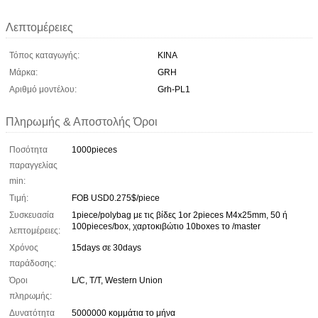
Λεπτομέρειες
Τόπος καταγωγής:
ΚΙΝΑ
Μάρκα:
GRH
Αριθμό μοντέλου:
Grh-PL1
Πληρωμής & Αποστολής Όροι
Ποσότητα
1000pieces
παραγγελίας
min:
Τιμή:
FOB USD0.275$/piece
Συσκευασία
1piece/polybag με τις βίδες 1or 2pieces M4x25mm, 50 ή
100pieces/box, χαρτοκιβώτιο 10boxes το /master
λεπτομέρειες:
Χρόνος
15days σε 30days
παράδοσης:
Όροι
L/C, T/T, Western Union
πληρωμής:
Δυνατότητα
5000000 κομμάτια το μήνα