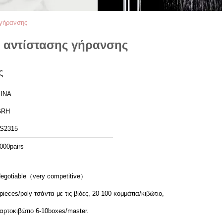
 γήρανσης
ν αντίστασης γήρανσης
ς
ΙΝΑ
GRH
S2315
000pairs
egotiable（very competitive）
pieces/poly τσάντα με τις βίδες, 20-100 κομμάτια/κιβώτιο,
αρτοκιβώτιο 6-10boxes/master.