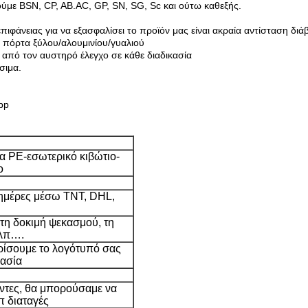
με BSN, CP, AB.AC, GP, SN, SG, Sc και ούτω καθεξής.
πιφάνειας για να εξασφαλίσει το προϊόν μας είναι ακραία αντίσταση δι
 πόρτα ξύλου/αλουμινίου/γυαλιού
από τον αυστηρό έλεγχο σε κάθε διαδικασία
σιμα.
pp
τα PE-εσωτερικό κιβώτιο-
ο
 ημέρες μέσω TNT, DHL,
 τη δοκιμή ψεκασμού, τη
.λπ….
ίσουμε το λογότυπό σας
υασία
οντες, θα μπορούσαμε να
π διαταγές