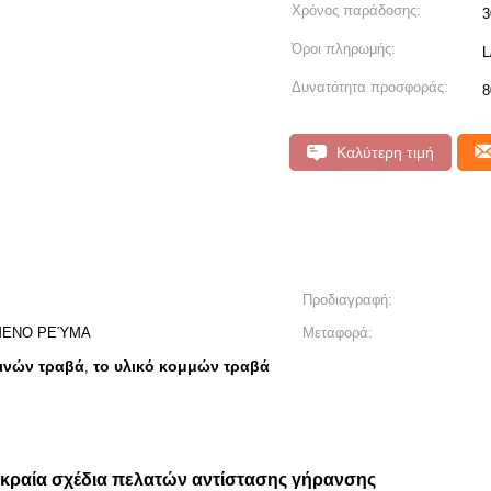
Χρόνος παράδοσης:
3
Όροι πληρωμής:
L
Δυνατότητα προσφοράς:
8
Καλύτερη τιμή
Προδιαγραφή:
ΌΜΕΝΟ ΡΕΎΜΑ
Μεταφορά:
ινών τραβά
το υλικό κομμών τραβά
,
 ακραία σχέδια πελατών αντίστασης γήρανσης