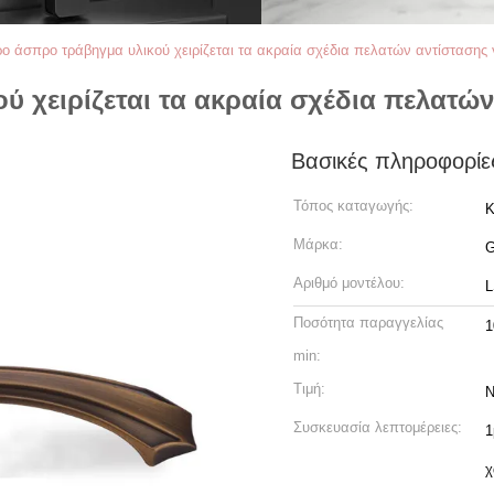
ο άσπρο τράβηγμα υλικού χειρίζεται τα ακραία σχέδια πελατών αντίστασης
ύ χειρίζεται τα ακραία σχέδια πελατώ
Βασικές πληροφορίε
Τόπος καταγωγής:
Κ
Μάρκα:
Αριθμό μοντέλου:
L
Ποσότητα παραγγελίας
1
min:
Τιμή:
N
Συσκευασία λεπτομέρειες:
1
χ