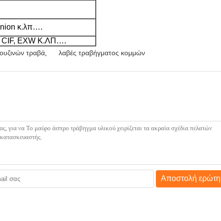
Union κ.λπ….
CIF, EXW Κ.ΛΠ….
ουζινών τραβά
,
λαβές τραβήγματος κομμών
Αποστολή ερώτη