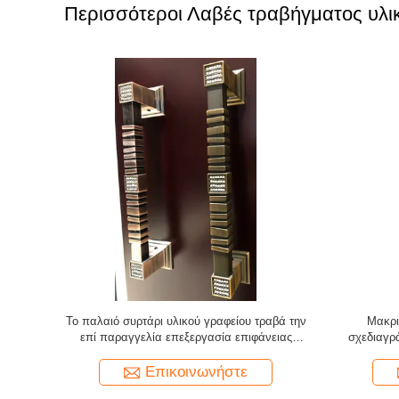
Περισσότεροι Λαβές τραβήγματος υλι
Σφιγκτήρες
Υψηλής ποιότητας ντουλάπι πόρτες συρτάρι
Μον
λυβα για
τετράγωνο τραβήξτε μαύρο Ματ κουζίνα
αλκονιού
χειριστήριο τραβήξτε έπιπλα υλικό
Επικοινωνήστε