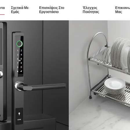
ντα
Σχετικά Με
Επισκέψεις Στο
Έλεγχος
Επικοιν
Εμάς
Εργοστάσιο
Ποιότητας
Μας