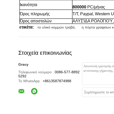
Ικανότητα
800000
PC/μήνας
Όρος πληρωμής
T/T, Paypal, Western 
Όρος αποστολών
ΑΛΥΣΊΔΑ ΡΟΛΟΓΙΟΎ, 
ετικέτα:
το υλικό κομμών τραβά
,
η πόρτα γραφείων κ
Στοιχεία επικοινωνίας
Gracy
Τηλεφωνικό νούμερο :
0086-577-8892
5292
Το WhatsApp :
+8613587874988