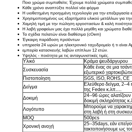
Ποιο χρώμα συμπαθείτε; Έχουμε πολλά χρώματα συμπαθού
Κάθε χρόνο αναπτύξτε πολλοί νέα φόρμα
Η υιοθετημένη προηγμένη τεχνολογία για την επεξεργασία ε
Χρησιμοποιημένος ως εξαρτήματα υλικού μετάλλων για την
Χαμηλή τιμή με την πώληση εργοστασίων & καλή ποιότητα 
Η λαβή γραφείων μας έχει πολλά μεγέθη και χρώματα διαθέ
Τα σχέδια πελατών είναι διαθέσιμα (cOem)
Έγκαιρη παράδοση προϊόντων
υπηρεσία 24 ωρών με ηλεκτρονικό ταχυδρομείο ή τι είναι A
εμπειρία κατασκευής
λαβών επίπλων 12 ετών.
Υψηλός - ποιότητα με τις ανταγωνιστικές τιμές.
Υλικό
Κράμα ψευδάργυρου
Κάθε ένας σε μια τσάν
Συσκευασία
εξωτερικό χαρτοκιβώτι
Πιστοποίηση
SGS, ISO, ROHS, CE
Ελεύθερο δείγμα, 2--4
Δείγμα
της Fedex κ.λπ….
24--96 ώρες αλατίζουν
Δοκιμή
δοκιμή σκληρότητας κ
Μπορούμε να χαρακτηρ
Λογότυπο
στη λαβή ή στη συσκε
MOQ
500pcs
25--35days, εάν επείγ
Χρονική ανοχή
τακτοποιήσουμε ως το