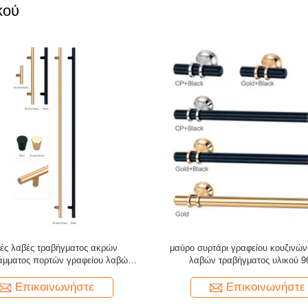
κού
τέρνο Μαύρο Μπάρα Έλξης
Μοντέρνες Μινιμαλιστικές Λαβές 
από Κράμα Ψευδαργύρου σε Χρυ
Πολυτελείς Μακριές Λαβές Επίπ
Κουζίνα, Σαλόνι, Συρταριέρα, Ξε
Επικοινωνήστε
Επικοινωνήστε
Ντουλάπα