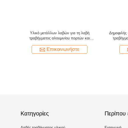
Προσαρμοσμένο μήκος αλουμινίου κρυμμένα
Αλουμινίου κράμα συ
χειριστήρια για ντουλάπα ντουλάπα με
ενσωματωμένο κρυμμ
καθαρή εμφάνιση
πόρτα τρ
Επικοινωνήστε
Επικο
Κατηγορίες
Περίπου 
Λαβές τραβήγματος υλικού
Εισαγωγή