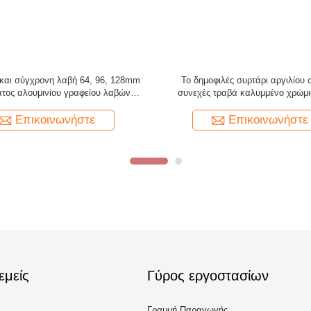
ρτάρι ντουλάπα τρύπα
GRH Κεντρική πόρτα τραβήξτε χρυσό
ένο έπιπλα ντουλάπα
μεταλλική βάση Custom Size χρώμα πολυτελή
άβηξη λαβή
λαβή εισόδου για το μοντέρνο ξενοδοχείο Villa
ινωνήστε
Επικοινωνήστε
εμείς
Γύρος εργοστασίων
Γραμμή Παραγωγής