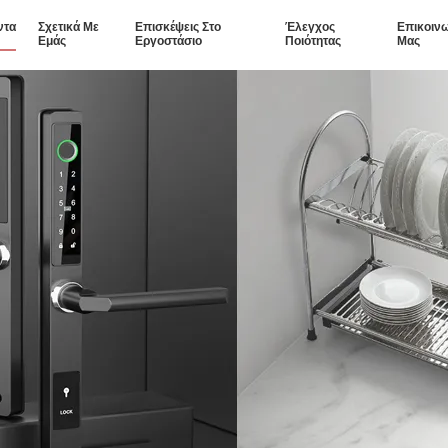
ντα
Σχετικά Με
Επισκέψεις Στο
Έλεγχος
Επικοιν
Εμάς
Εργοστάσιο
Ποιότητας
Μας