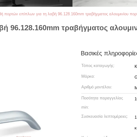
ή πορτών επίπλων για τη λαβή 96.128.160mm τραβήγματος αλουμινίου πο
βή 96.128.160mm τραβήγματος αλουμιν
Βασικές πληροφορίε
Τόπος καταγωγής:
Κ
Μάρκα:
Αριθμό μοντέλου:
M
Ποσότητα παραγγελίας
1
min:
Συσκευασία λεπτομέρειες:
1
κ