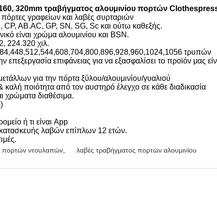
8.160, 320mm τραβήγματος αλουμινίου πορτών Clothespre
, πόρτες γραφείων και λαβές συρταριών
CP, AB.AC, GP, SN, SG, Sc και ούτω καθεξής.
ονικό είναι χρώμα αλουμινίου και BSN.
2, 224.320 χιλ.
 384,448,512,544,608,704,800,896,928,960,1024,1056 τρυπών
ην επεξεργασία επιφάνειας για να εξασφαλίσει το προϊόν μας εί
μετάλλων για την πόρτα ξύλου/αλουμινίου/γυαλιού
 καλή ποιότητα από τον αυστηρό έλεγχο σε κάθε διαδικασία
αι χρώματα διαθέσιμα.
)
μείο ή τι είναι App
 κατασκευής λαβών επίπλων 12 ετών.
ιμές.
ς πορτών ντουλαπών
,
λαβές τραβήγματος πορτών αλουμινίου