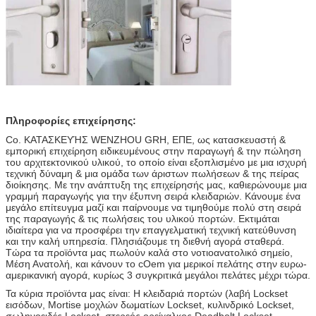
Πληροφορίες επιχείρησης:
Co. ΚΑΤΑΣΚΕΥΉΣ WENZHOU GRH, ΕΠΕ, ως κατασκευαστή &
εμπορική επιχείρηση ειδικευμένους στην παραγωγή & την πώληση
του αρχιτεκτονικού υλικού, το οποίο είναι εξοπλισμένο με μια ισχυρή
τεχνική δύναμη & μια ομάδα των άριστων πωλήσεων & της πείρας
διοίκησης. Με την ανάπτυξη της επιχείρησής μας, καθιερώνουμε μια
γραμμή παραγωγής για την έξυπνη σειρά κλειδαριών. Κάνουμε ένα
μεγάλο επίτευγμα μαζί και παίρνουμε να τιμηθούμε πολύ στη σειρά
της παραγωγής & τις πωλήσεις του υλικού πορτών. Εκτιμάται
ιδιαίτερα για να προσφέρει την επαγγελματική τεχνική κατεύθυνση
και την καλή υπηρεσία. Πλησιάζουμε τη διεθνή αγορά σταθερά.
Τώρα τα προϊόντα μας πωλούν καλά στο νοτιοανατολικό σημείο,
Μέση Ανατολή, και κάνουν το cOem για μερικοί πελάτης στην ευρω-
αμερικανική αγορά, κυρίως 3 συγκριτικά μεγάλοι πελάτες μέχρι τώρα.
Τα κύρια προϊόντα μας είναι: Η κλειδαριά πορτών (λαβή Lockset
εισόδων, Mortise μοχλών δωματίων Lockset, κυλινδρικό Lockset,
σωληνοειδές Lockset, στερεός ορείχαλκος Deadbolt Lockset,