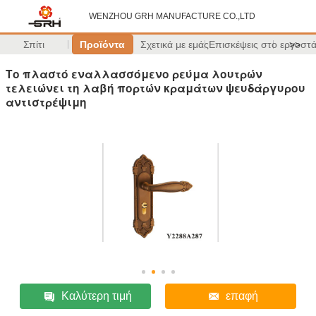
WENZHOU GRH MANUFACTURE CO.,LTD
Σπίτι
Προϊόντα
Σχετικά με εμάς
Επισκέψεις στο εργοστ
>>
Το πλαστό εναλλασσόμενο ρεύμα λουτρών
τελειώνει τη λαβή πορτών κραμάτων ψευδάργυρου
αντιστρέψιμη
Καλύτερη τιμή
επαφή