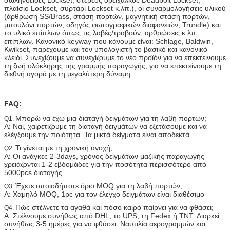
πλαίσιο Lockset, συρτάρι Lockset κ.λπ.), οι συναρμολογήσεις υλικού
(άρθρωση SS/Brass, στάση πορτών, μαγνητική στάση πορτών,
μπουλόνι πορτών, οδηγός φωτογραφικών διαφανειών, Trundle) και
το υλικό επίπλων όπως τις λαβές/τραβούν, αρθρώσεις κ.λπ.
επίπλων. Κανονικό keyway που κάνουμε είναι: Schlage, Baldwin,
Kwikset, παρέχουμε και τον υπολογιστή το βασικό και κανονικό
κλειδί. Συνεχίζουμε να συνεχίζουμε το νέο προϊόν για να επεκτείνουμε
τη ζωή ολόκληρης της γραμμής παραγωγής, για να επεκτείνουμε τη
διεθνή αγορά με τη μεγαλύτερη δύναμη.
FAQ:
Μπορώ να έχω μια διαταγή δειγμάτων για τη λαβή πορτών;
Q1.
Α: Ναι, χαιρετίζουμε τη διαταγή δειγμάτων να εξετάσουμε και να
ελέγξουμε την ποιότητα. Τα μικτά δείγματα είναι αποδεκτά.
Τι γίνεται με τη χρονική ανοχή;
Q2.
Α: Οι ανάγκες 2-3days, χρόνος δειγμάτων μαζικής παραγωγής
χρειάζονται 1-2 εβδομάδες για την ποσότητα περισσότερο από
5000pcs διαταγής.
Έχετε οποιοδήποτε όριο MOQ για τη λαβή πορτών;
Q3.
Α: Χαμηλό MOQ, 1pc για τον έλεγχο δειγμάτων είναι διαθέσιμο
Πώς στέλνετε τα αγαθά και πόσο καιρό παίρνει για να φθάσει;
Q4.
Α: Στέλνουμε συνήθως από DHL, το UPS, τη Fedex ή TNT. Διαρκεί
συνήθως 3-5 ημέρες για να φθάσει. Ναυτιλία αερογραμμών και