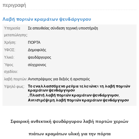
περιγραφή
Λαβή πορτών κραμάτων ψευδάργυρου
Υπηρεσία
Σε απευθείας σύνδεση τεχνική υποστήριξη
μεταπώλησης:
Χρήση:
ΠΟΡΤΑ
ΥΦΟΣ:
Δημοφιλής
Υλικό:
ψευδάργυρος
Ύφος
σύγχρονος
σχεδίου:
λαβή πορτών:
Αντιστρέψιμος για δεξιός ή αριστερός
Το εναλλασσόμενο ρεύμα τελειώνει τη λαβή πορτών
Υψηλό φως:
κραμάτων ψευδάργυρου
Πλαστή λαβή πορτών κραμάτων ψευδάργυρου
,
,
Αντιστρέψιμη λαβή πορτών κραμάτων ψευδάργυρου
Σφαιρική ανθεκτική ψευδάργυρου λαβή πορτών χεριών
πιάτων κραμάτων υλική για την πόρτα