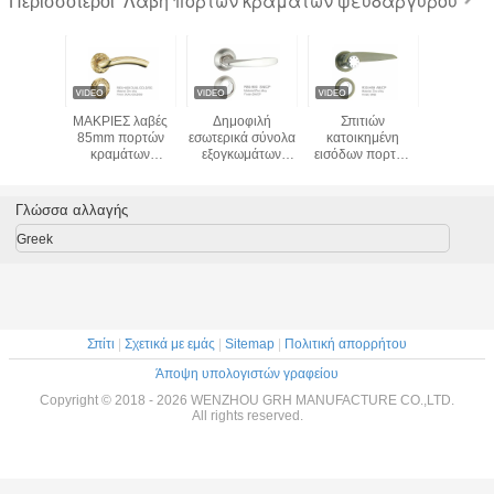
Λαβή πορτών κραμάτων ψευδάργυρου
Περισσότεροι
ειδωτική
ΜΑΚΡΙΕΣ λαβές
Δημοφιλή
Σπιτιών
Αδιάβ
D πορτών
85mm πορτών
εσωτερικά σύνολα
κατοικημένη
χερούλι 
κραμάτων
κραμάτων
εξογκωμάτων
εισόδων πορτών
από έξυπν
ργυρου
ψευδάργυρου
πορτών, ομαλή
υψηλή επίδοση
ψευδαρ
ιώνει
πιάτων πορτών
Mortise
σχεδίου υλικού
επίπλων σχεδίου
ψευδάργυρου
δημοφιλής
Γλώσσα αλλαγής
του Ιράν
Cnc λαβών
κλασική
πορτών
Greek
κατεργασία
Σπίτι
|
Σχετικά με εμάς
|
Sitemap
|
Πολιτική απορρήτου
Άποψη υπολογιστών γραφείου
Copyright © 2018 - 2026 WENZHOU GRH MANUFACTURE CO.,LTD.
All rights reserved.