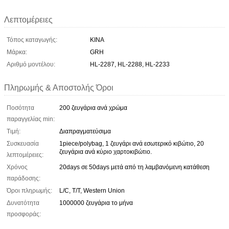
Λεπτομέρειες
Τόπος καταγωγής:
ΚΙΝΑ
Μάρκα:
GRH
Αριθμό μοντέλου:
HL-2287, HL-2288, HL-2233
Πληρωμής & Αποστολής Όροι
Ποσότητα
200 ζευγάρια ανά χρώμα
παραγγελίας min:
Τιμή:
Διαπραγματεύσιμα
Συσκευασία
1piece/polybag, 1 ζευγάρι ανά εσωτερικό κιβώτιο, 20
ζευγάρια ανά κύριο χαρτοκιβώτιο.
λεπτομέρειες:
Χρόνος
20days σε 50days μετά από τη λαμβανόμενη κατάθεση
παράδοσης:
Όροι πληρωμής:
L/C, T/T, Western Union
Δυνατότητα
1000000 ζευγάρια το μήνα
προσφοράς: