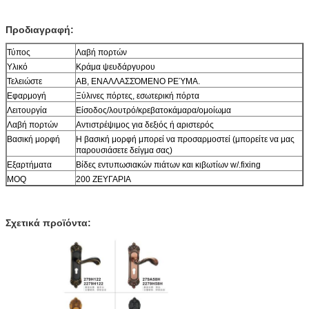
Προδιαγραφή:
Τύπος
Λαβή πορτών
Υλικό
Κράμα ψευδάργυρου
Τελειώστε
ΑΒ, ΕΝΑΛΛΑΣΣΌΜΕΝΟ ΡΕΎΜΑ.
Εφαρμογή
Ξύλινες πόρτες, εσωτερική πόρτα
Λειτουργία
Είσοδος/λουτρό/κρεβατοκάμαρα/ομοίωμα
Λαβή πορτών
Αντιστρέψιμος για δεξιός ή αριστερός
Βασική μορφή
Η βασική μορφή μπορεί να προσαρμοστεί (μπορείτε να μας
παρουσιάσετε δείγμα σας)
Εξαρτήματα
Βίδες εντυπωσιακών πιάτων και κιβωτίων w/.fixing
MOQ
200 ΖΕΥΓΑΡΙΑ
Σχετικά προϊόντα: