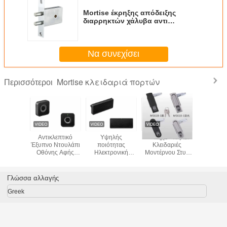
Mortise έκρηξης απόδειξης
διαρρηκτών χάλυβα αντι
κλειδαριά σώματος
Να συνεχίσει
Mortise κλειδαριά πορτών
Περισσότεροι
ή παλαιά
Αντικλεπτικό
Υψηλής
Μηχανικές
Mortise
ά πορτών
Έξυπνο Ντουλάπι
ποιότητας
Κλειδαριές
κλειδα
σφαιρική
Οθόνης Αφής
Ηλεκτρονική
Μοντέρνου Στυλ
κυλίνδρω
εξόγκωμα
Δερμάτινο Κουτί
ψηφιακή
με Λειτουργία Όλα
περιθωρίου
τών
Οργάνωσης
κλειδαριά Υψηλής
ON / Όλα OFF για
επιτρ
Κοσμημάτων
Ασφάλειας
Ηλεκτρικό
250x2
Γλώσσα αλλαγής
Ηλεκτρονικό
Μεταλλική
Ντουλάπι
Χρηματοκιβώτιο
Ασφάλεια Ταμείο
Greek
Κωδικού
Ασφάλεια
Πρόσβασης Με
Κεφαλαίων
Μεταλλική
Λογαριασμοί
Κατασκευή
Λογαριασμοί