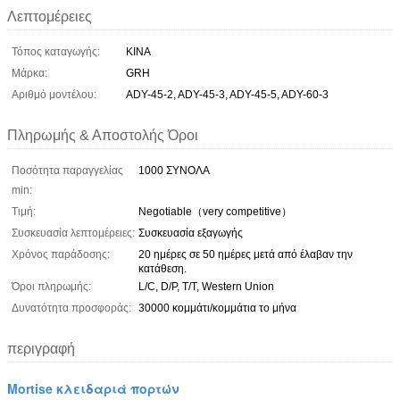
Λεπτομέρειες
Τόπος καταγωγής:
ΚΙΝΑ
Μάρκα:
GRH
Αριθμό μοντέλου:
ADY-45-2, ADY-45-3, ADY-45-5, ADY-60-3
Πληρωμής & Αποστολής Όροι
Ποσότητα παραγγελίας
1000 ΣΥΝΟΛΑ
min:
Τιμή:
Negotiable（very competitive）
Συσκευασία λεπτομέρειες:
Συσκευασία εξαγωγής
Χρόνος παράδοσης:
20 ημέρες σε 50 ημέρες μετά από έλαβαν την
κατάθεση.
Όροι πληρωμής:
L/C, D/P, T/T, Western Union
Δυνατότητα προσφοράς:
30000 κομμάτι/κομμάτια το μήνα
περιγραφή
Mortise κλειδαριά πορτών