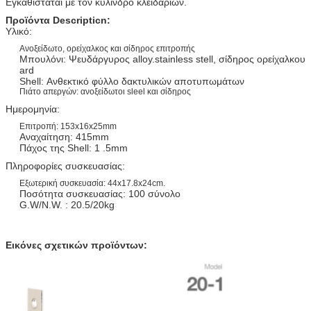
Εγκαθίσταται με τον κύλινδρο κλειδαριών.
Προϊόντα Descripticn:
Υλικό:
Ανοξείδωτο, ορείχαλκος και σίδηρος επιτροπής
Μπουλόνι: Ψευδάργυρος alloy.stainless stell, σίδηρος ορείχαλκου
ard
Shell: Ανθεκτικό φύλλο δακτυλικών αποτυπωμάτων
Πιάτο απεργών: ανοξείδωτοι sleel και σίδηρος
Ημερομηνία:
Επιτροπή: 153x16x25mm
Αναχαίτηση: 415mm
Πάχος της Shell: 1 .5mm
Πληροφορίες συσκευασίας:
Εξωτερική συσκευασία: 44x17.8x24cm.
Ποσότητα συσκευασίας: 100 σύνολο
G.W/N.W. : 20.5/20kg
Εικόνες σχετικών προϊόντων: