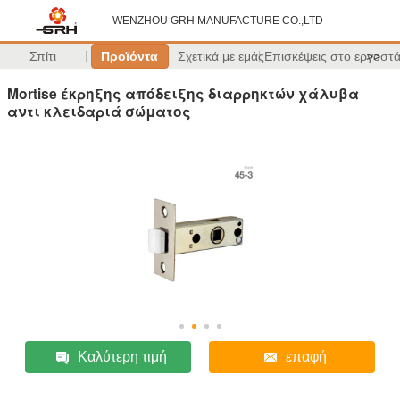
WENZHOU GRH MANUFACTURE CO.,LTD
Σπίτι
Προϊόντα
Σχετικά με εμάς
Επισκέψεις στο εργοστ
>>
Mortise έκρηξης απόδειξης διαρρηκτών χάλυβα
αντι κλειδαριά σώματος
Καλύτερη τιμή
επαφή