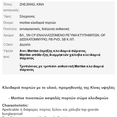
Τόπος
ZHEJIANG, ΚΙΝΑ
καταγωγής:
Ύφος:
Σύγχρονος
Όνομα:
mortise κλειδαριά πορτών
Ποιότητα:
αντιεκρηκτικός, διάτρυση ανθεκτική
Χρώμα:
ΒΛ., SN CP ΕΝΑΛΛΑΣΣΌΜΕΝΟ ΡΕΎΜΑ ΚΤΥΠΗΜΆΤΩΝ, GP.
ΔΙΣΕΚΑΤΟΜΜΥΡΙΟ, PB PVD, SB Κ.ΛΠ.
COem:
Δεχτείτε
Αντι Mortise έκρηξης κλειδαριά σώματος
Υψηλό
,
Mortise απόδειξης διαρρηκτών χάλυβα κλειδαριά
φως:
σώματος
,
Τρυπώντας με τρυπάνι ανθεκτική Mortise κλειδαριά
σώματος
Κλειδαριά πορτών με το υλικό, προμηθευτής της Κίνας υψηλός
- Mortise ποιοτικών ασφαλές πορτών σώμα κλειδαριών
Charactoristic:
Apelicable ή διάφορες πόρτες ξύλου και χάλυβα lop-grerde
burglarproaf.