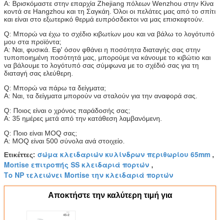
Α: Βρισκόμαστε στην επαρχία Zhejiang πόλεων Wenzhou στην Κίνα
κοντά σε Hangzhou και τη Σαγκάη. Όλοι οι πελάτες μας από το σπίτι
και είναι στο εξωτερικό θερμά ευπρόσδεκτοι να μας επισκεφτούν.
Q: Μπορώ να έχω το σχέδιο κιβωτίων μου και να βάλω το λογότυπό
μου στα προϊόντα;
Α: Ναι, φυσικά. Εφ' όσον φθάνει η ποσότητα διαταγής σας στην
τυποποιημένη ποσότητά μας, μπορούμε να κάνουμε το κιβώτιο και
να βάλουμε το λογότυπό σας σύμφωνα με το σχέδιό σας για τη
διαταγή σας ελεύθερη.
Q: Μπορώ να πάρω τα δείγματα;
Α: Ναι, τα δείγματα μπορούν να σταλούν για την αναφορά σας.
Q: Ποιος είναι ο χρόνος παράδοσής σας;
Α: 35 ημέρες μετά από την κατάθεση λαμβανόμενη.
Q: Ποιο είναι MOQ σας;
Α: MOQ είναι 500 σύνολα ανά στοιχείο.
σώμα κλειδαριών κυλίνδρων περιθωρίου 65mm
Ετικέττες:
,
Mortise επιτροπής SS κλειδαριά πορτών
,
Το NP τελειώνει Mortise την κλειδαριά πορτών
Αποκτήστε την καλύτερη τιμή για