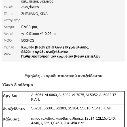
καλύπτεται, νικέλινος
Υλικό:
Ανοξείδωτο
Τόπος
ZHEJIANG, ΚΙΝΑ
καταγωγής:
Δείγμα:
Ελεύθερος
Ανοχή:
+/--0.01mm +/--0.05mm
MOQ:
500PCS
Καρύδι βιδών επίπλων επιχρωμίωσης
Υψηλό
,
SS201 καρύδι ανοξείδωτου
,
φως:
Παθητικοποίηση του καρυδιού βιδών επίπλων
Υψηλός - καρύδι ποιοτικού ανοξείδωτου
Υλικό διαθέσιμο
AL6061, AL6063, AL6082, AL7075, AL5052, AL6082-T6
Αργίλιο
Κ.ΛΠ.
SS201, SS301, SS303, SS304, SS316, SS416 Κ.ΛΠ.
Ανοξείδωτο
ήπιος χάλυβας, χάλυβας άνθρακα, 12L14, 12L15,4140,
Χάλυβας
4340, Q235, Q345B, 20#, 45# κ.λπ.