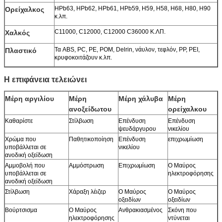
HPb63, HPb62, HPb61, HPb59, H59, H58, H68, H80, H90
Ορείχαλκος
κ.λπ.
C11000, C12000, C12000 C36000 Κ.ΛΠ.
Χαλκός
Τα ABS, PC, PE, POM, Delrin, νάυλον, τεφλόν, PP, PEI,
Πλαστικό
κρυφοκοιτάζουν κ.λπ.
Η επιφάνεια τελειώνει
Μέρη αργιλίου
Μέρη
Μέρη χάλυβα
Μέρη
ανοξείδωτου
ορείχαλκου
Καθαρίστε
Στίλβωση
Επένδυση
Επένδυση
ψευδάργυρου
νικελίου
Χρώμα που
Παθητικοποίηση
Επένδυση
επιχρωμίωση
υποβάλλεται σε
νικελίου
ανοδική οξείδωση
Αμμοβολή που
Αμμόστρωση
Επιχρωμίωση
Ο Μαύρος
υποβάλλεται σε
ηλεκτροφόρησης
ανοδική οξείδωση
Στίλβωση
Χάραξη λέιζερ
Ο Μαύρος
Ο Μαύρος
οξειδίων
οξειδίων
Βούρτσισμα
Ο Μαύρος
Ανθρακιασμένος
Σκόνη που
ηλεκτροφόρησης
ντύνεται