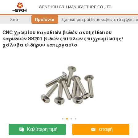
WENZHOU GRH MANUFACTURE CO.,LTD
Σπίτι
Προϊόντα
Σχετικά με εμάς
Επισκέψεις στο εργοστ
>>
CNC χρωμίου καρυδιών βιδών ανοξείδωτου
καρυδιών SS201 βιδών επίπλων επιχρωμίωσης/
χάλυβα σιδήρου κατεργασία
Καλύτερη τιμή
επαφή