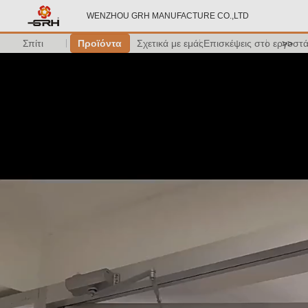
WENZHOU GRH MANUFACTURE CO.,LTD
Σπίτι
Προϊόντα
Σχετικά με εμάς
Επισκέψεις στο εργοστ
>>