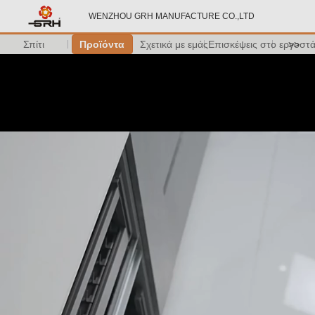
WENZHOU GRH MANUFACTURE CO.,LTD
Σπίτι
Προϊόντα
Σχετικά με εμάς
Επισκέψεις στο εργοστ
>>