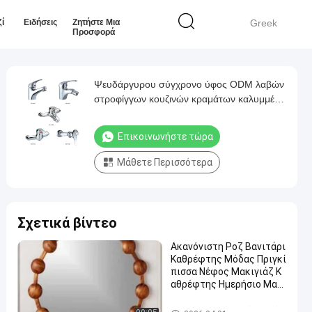
ί
Ειδήσεις
Ζητήστε Μια
Greek
Προσφορά
Ψευδάργυρου σύγχρονο ύφος ODM λαβών
στροφίγγων κουζινών κραμάτων καλυμμένο
χρώμιο
Επικοινωνήστε τώρα
Μάθετε Περισσότερα
Σχετικά βίντεο
Ακανόνιστη Ροζ Βανιτάρι
Καθρέφτης Μόδας Πριγκί
πισσα Νέφος Μακιγιάζ Κ
αθρέφτης Ημερήσιο Μακι
γιάζ Κορεάτικο INS Κρεμα
σμένο Καθρέφτη
Εξαρτήματα λουτρών μετάλ