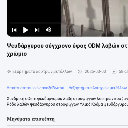
Ψευδάργυρου σύγχρονο ύφος ODM λαβών στ
χρώμιο
Εξαρτήματα λουτρών μετάλλων
2025-03-03
58 α
#
πιάτο σαπουνιών ανοξείδωτου
#
εξαρτήματα λουτρών μετάλλων
Χονδρική cOem ψευδάργυρου λαβή στροφίγγων λουτρών κουζιν
Ρόδα λαβών ψευδάργυρου στροφίγγων Υλικό Κράμα ψευδάργυρου 
Μηνύματα επισκέπτη