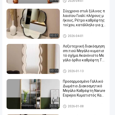
00:05
2026-04-01
λων
Σύγχρονο στυλ ξύλινος π
λαισίου Γυαλί πλήρους μ
ήκους, Ρέτρο καθρέφτης
τοίχου, κατάλληλο για χρ
ήση ως καθρέφτης δαπέδ
ου στο σαλόνι και το υπν
Εξαρτήματα λουτρών μετάλ
00:07
2026-04-01
οδωμάτιο
λων
Λοξοτεχνική διακόσμηση
σπιτιού Μεγάλο κυματισ
τό σχήμα Ακανόνιστο Με
γάλο όρθιο καθρέφτη Τεί
χος Γυαλί πλήρους σώμα
τος Γυαλί πλήρους μήκου
Εξαρτήματα λουτρών μετάλ
00:15
2026-01-13
ς Γυαλί δαπέδου
λων
Προσαρμοσμένο Γαλλικό
Δωμάτιο Διακοσμητικό
Μεγάλο Καθρέφτη Narure
Espejos Κυματιστός Καθρ
έφτης Σχεδιασμός Ξύλιν
ο Πλαίσιο Ακανόνιστο Σχ
Εξαρτήματα λουτρών μετάλ
00:07
2026-01-08
ήμα Καθρέφτης Μακιγιάζ
λων