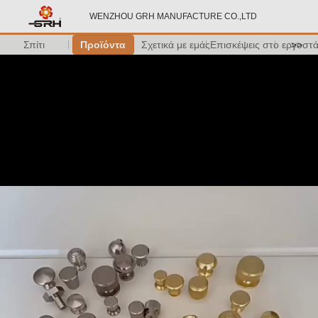
WENZHOU GRH MANUFACTURE CO.,LTD
Σπίτι
Προϊόντα
Σχετικά με εμάς
Επισκέψεις στο εργοστ
>>