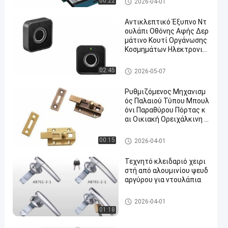
00:22
2026-04-01
Αντικλεπτικό Έξυπνο Ντ
ουλάπι Οθόνης Αφής Δερ
μάτινο Κουτί Οργάνωσης
Κοσμημάτων Ηλεκτρονικ
ό Χρηματοκιβώτιο Κωδικ
ού Πρόσβασης Με Μεταλ
Mortise κλειδαριά πορτών
02:45
2026-05-07
λική Κατασκευή
Ρυθμιζόμενος Μηχανισμ
ός Παλαιού Τύπου Μπουλ
όνι Παραθύρου Πόρτας κ
αι Οικιακή Ορειχάλκινη Κ
λειδαριά με 2 Κλειδιά
Σύρτης κλειδαριών πορτών
00:15
2026-04-01
Τεχνητό κλειδαριό χειρι
στή από αλουμινίου ψευδ
αργύρου για ντουλάπια
Mortise κλειδαριά πορτών
2026-04-01
01:18