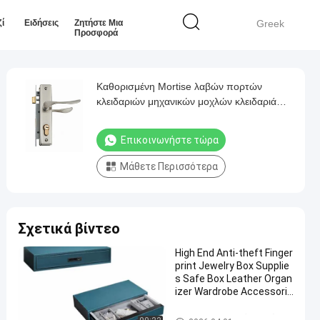
ί
Ειδήσεις
Ζητήστε Μια
Greek
Προσφορά
Καθορισμένη Mortise λαβών πορτών
κλειδαριών μηχανικών μοχλών κλειδαριά
πορτών για το διαμέρισμα
Επικοινωνήστε τώρα
Μάθετε Περισσότερα
Σχετικά βίντεο
High End Anti-theft Finger
print Jewelry Box Supplie
s Safe Box Leather Organ
izer Wardrobe Accessorie
s
Mortise κλειδαριά πορτών