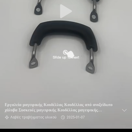
Εργαλεία μαγειρικής Κουδέλλας Κουδέλλας από ανοξείδωτο
χάλυβα Συσκευές μαγειρικής Κουδέλλας μαγειρικής
Κουδέλλας
Λαβές τραβήγματος υλικού
2025-01-07