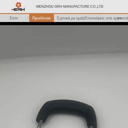
WENZHOU GRH MANUFACTURE CO.,LTD
Σπίτι
Προϊόντα
Σχετικά με εμάς
Επισκέψεις στο εργοστ
>>