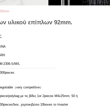
ν 92mm.
ων υλικού επίπλων 92mm.
ς
ΙΝΑ
GRH
M-2306-S/M/L
000pieces
egotiable（very competitive）
piece/polybag με τις βίδες 1or 2pieces M4x25mm, 50 ή
00pieces/box, χαρτοκιβώτιο 10boxes το /master