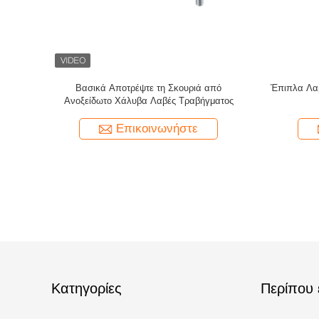
 ανοξείδωτο
Σιδηροτροχιά από ανοξείδωτο χάλυβα
Σύ
Τετράγω
για Εφ
τε
Επικοινωνήστε
Κατηγορίες
Περίπου 