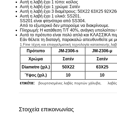
Αυτή η λαβή έχει 1 τύπο: κοίλος
Αυτή η λαβή έχει 1 χρώμα: Σατέν
Αυτή η λαβή έχει 3 διαμέτρους:
50X22 63X25 92X2
Αυτή η λαβή έχει 1 υλικό: SS201.
SS201 είναι φτηνότερο από SS304.
Από το εξωτερικό δεν μπορούμε να διακρίνουμε.
Πληρωμή: Η κατάθεση T/T 40%, ανάγκη υπολοίπου 6
Αυτό το πρότυπο είναι πολύ απλά και ΚΛΑΣΣΙΚΑ περ
Εάν θέλετε τη διαταγή, παρακαλώ απευθυνθείτε με μ
1.Fine τέχνη και επαγγελματική τεχνολογία κατασκευής λ
Πρότυπο
JM-2306-s
JM-2306-μ
Χρώμα
Σατέν
Σατέν
Diametre (χιλ.)
50X22
63X25
Ύψος (χιλ.)
10
10
ετικέτα:
βουρτσισμένες λαβές πορτών χάλυβα
,
λαβές
Στοιχεία επικοινωνίας