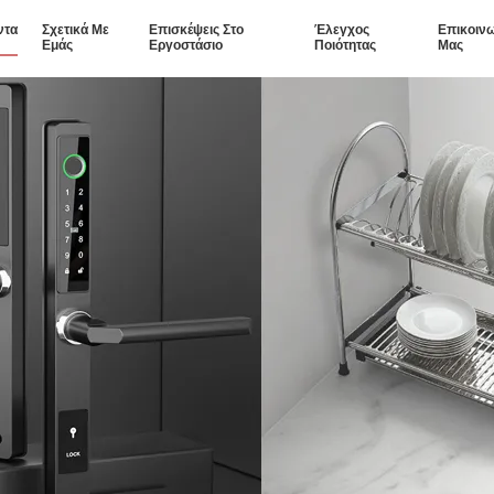
ντα
Σχετικά Με
Επισκέψεις Στο
Έλεγχος
Επικοιν
Εμάς
Εργοστάσιο
Ποιότητας
Μας