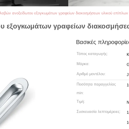
 λαβών ανοξείδωτου εξογκωμάτων γραφείων διακοσμήσεων υλικού επίπλω
ου εξογκωμάτων γραφείων διακοσμήσε
Βασικές πληροφορίε
Τόπος καταγωγής:
Κ
Μάρκα:
Αριθμό μοντέλου:
J
Ποσότητα παραγγελίας
1
min:
Τιμή:
N
Συσκευασία λεπτομέρειες:
1
1