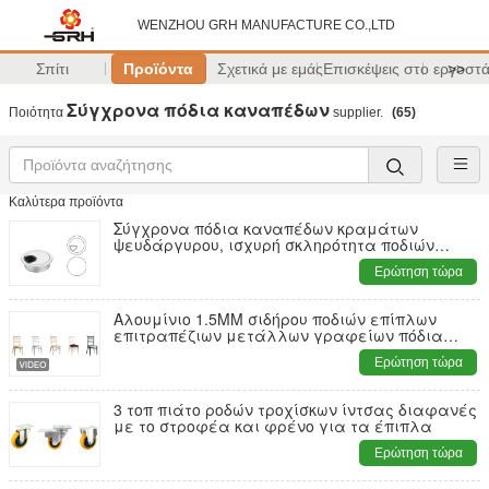
WENZHOU GRH MANUFACTURE CO.,LTD
Σπίτι
Προϊόντα
Σχετικά με εμάς
Επισκέψεις στο εργοστ
>>
Σύγχρονα πόδια καναπέδων
Ποιότητα
supplier.
(65)
Καλύτερα προϊόντα
Σύγχρονα πόδια καναπέδων κραμάτων
ψευδάργυρου, ισχυρή σκληρότητα ποδιών
επίπλων γραφείου
Ερώτηση τώρα
Αλουμίνιο 1.5MM σιδήρου ποδιών επίπλων
επιτραπέζιων μετάλλων γραφείων πόδια
πάγκων μετάλλων
Ερώτηση τώρα
3 τοπ πιάτο ροδών τροχίσκων ίντσας διαφανές
με το στροφέα και φρένο για τα έπιπλα
Ερώτηση τώρα