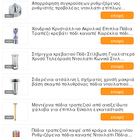
Απορρόφηση συγκρούσεων ρυθμιζόμενος
ρυθμιστής προβολέας ντουλάπι επίπλων
κρεβατοκάμαρα επίπεδη επίπεδα πόδια για
επαφή
χαλί ξύλινου δαπέδου
Χονδρικό Κρυστάλλινο Ακρυλικό Έπιπλα Πόδια
Τραπέζι κρεβάτι πόδι καναπέ Καρέκλα πόδια
για καθιστικό δωμάτιο κρεβατοκάμαρα
επαφή
κουζίνα Χορταστική εφαρμογή
Στήριγμα κρεβατιού Πόδι Στίλβωση Γυαλιστερό
Χρυσό Τηλεόραση Ντουλάπι Κωνικό Στυλ
Σιδερένιο Καναπές Μεταλλικό Πόδι για
επαφή
Έπιπλα
Σιδερένια ατσάλινη L σχήματος χρυσή μακριά
βάση σκαμπό πολυθρόνας πόδια ντουλαπιού
καναπέ
επαφή
Μοντέρνα πόδια τραπεζιού από ανοξείδωτο
χάλυβα για έπιπλα Εύκολη εγκατάσταση
επαφή
Πόδια τραπεζιού καφέ από κράμα αλουμινίου
Ρυθμιζόμενα πόδια καναπέ Ντουλάπι Πόδια