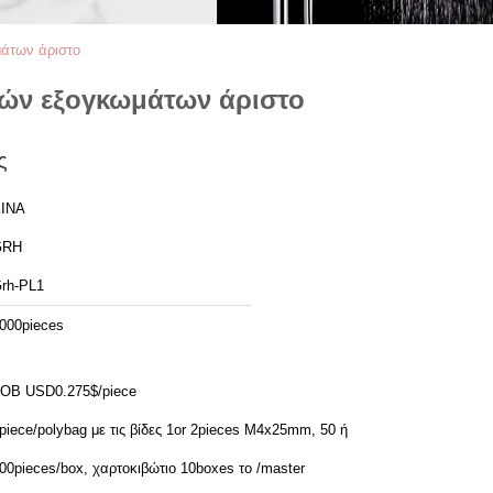
άτων άριστο
ιών εξογκωμάτων άριστο
ς
ΙΝΑ
GRH
rh-PL1
000pieces
OB USD0.275$/piece
piece/polybag με τις βίδες 1or 2pieces M4x25mm, 50 ή
00pieces/box, χαρτοκιβώτιο 10boxes το /master