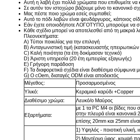
Αυτή η λαβή έχει πολλά χρώματα που επιθυμείτε να 
Σε αυτόν τον ιστοχώρο βάζουμε μόνο το κανονικό σχ
Μας πέστε ποιο χρώμα εσείς συμπαθεί;
Αυτό το πόδι λαβών είναι ψευδάργυρος, κάποιος σί
Εάν έχετε οποιοδήποτε ΛΟΓΟΤΥΠΟ, μπορούμε να σας
Κάθε σχέδιο μπορεί να αποτελεσθεί από τη μακριά
Πλεονεκτήματα:
A) Τύποι ποικιλίας για την επιλογή
B) Ανταγωνιστική τιμή (κατασκευαστής ηπειρωτικών
C) Καλή ποιότητα (τα έτη δοκίμασαν τεχνικό)
D) Άριστη υπηρεσία (20 έτη εμπειρίας εξαγωγής)
E) Γρήγορη παράδοση
F) Τα διαφορετικά σχέδια είναι διαθέσιμα σύμφωνα μ
G) Ο cOem, διαταγές ODM είναι αποδεκτός
Μέγεθος:
Προσαρμοσμένος
Υλικό:
Κεραμικό καρύδι +Copper
Διαθέσιμο χρώμα:
Λευκό/ο Μαύρος
με 1 τα PC M4 οι βίδες που 
στην πλευρά είναι κανονικά
Εξαρτήματα:
επίσης 20mm και 25mm είναι
1) Υψηλός - ποιοτική υλική, 
2) Μοντέρνο ύφος, κομψή π