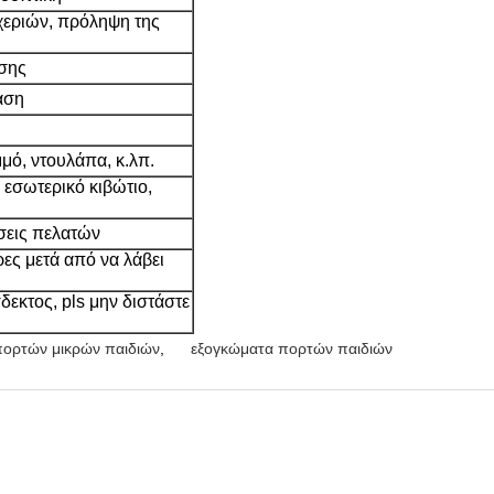
χεριών, πρόληψη της
υσης
αση
μμό, ντουλάπα, κ.λπ.
 εσωτερικό κιβώτιο,
σεις πελατών
ες μετά από να λάβει
εκτος, pls μην διστάστε
πορτών μικρών παιδιών
,
εξογκώματα πορτών παιδιών