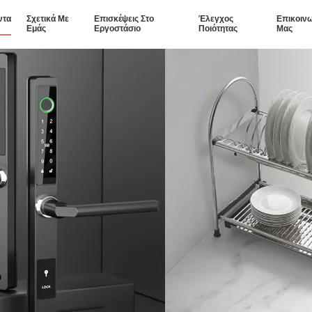
ντα
Σχετικά Με
Επισκέψεις Στο
Έλεγχος
Επικοιν
Εμάς
Εργοστάσιο
Ποιότητας
Μας