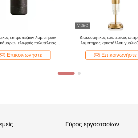
α των ομαλών παιδιών επιφάνειας
Των ανθεκτικών παιδιών ντουλαπ
 τη διακοσμητική υψηλή συμβατότητα
ήσυχο σχέδιο Spraytested εξογ
αλατισμένο
Επικοινωνήστε
Επικοινωνήστε
εμείς
Γύρος εργοστασίων