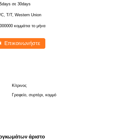
5days σε 30days
/C, T/T, Western Union
000000 κομμάτια το μήνα
Επικοινωνήστε
Κίτρινος
Γραφείο, συρτάρι, κομμό
ξογκωμάτων άριστο