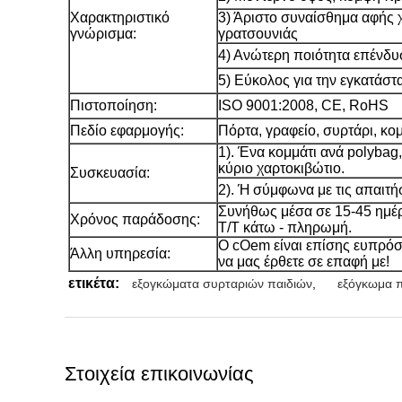
Χαρακτηριστικό
3) Άριστο συναίσθημα αφής 
γνώρισμα:
γρατσουνιάς
4) Ανώτερη ποιότητα επένδ
5) Εύκολος για την εγκατάστ
Πιστοποίηση:
ISO 9001:2008, CE, RoHS
Πεδίο εφαρμογής:
Πόρτα, γραφείο, συρτάρι, κο
1). Ένα κομμάτι ανά polybag,
κύριο χαρτοκιβώτιο.
Συσκευασία:
2). Ή σύμφωνα με τις απαιτή
Συνήθως μέσα σε 15-45 ημέρ
Χρόνος παράδοσης:
T/T κάτω - πληρωμή.
Ο cOem είναι επίσης ευπρόσδ
Άλλη υπηρεσία:
να μας έρθετε σε επαφή με!
ετικέτα:
εξογκώματα συρταριών παιδιών
,
εξόγκωμα 
Στοιχεία επικοινωνίας