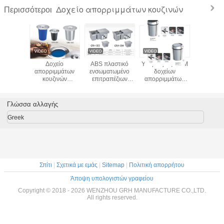
Δοχείο απορριμμάτων κουζινών
Περισσότεροι
είο
Δοχείο
ABS πλαστικό
Υπέρυθρος ODM
Δοχε
μμάτων
απορριμμάτων
ενσωματωμένο
δοχείων
απορριμ
νών 3
κουζινών
επιτραπέζιων
απορριμμάτων
κουζίνας A
μάτων SS
γραφείου,
κουζινών
αντι λεκέδων
χρώμα
ώνιο για
κρυμμένη
απορριμάτων
δοχείων
ιατόρια
ανοξείδωτη
γκρίζο μπλε
απορριμμάτων
Γλώσσα αλλαγής
ενσωματωμένη
χρώμα οικονομικά
κουζινών τύπων
δομή δοχείων
ενεργής ζωής
επαγωγής
Greek
απορριμμάτων
δοχείων
μακροχρόνιο
Σπίτι
|
Σχετικά με εμάς
|
Sitemap
|
Πολιτική απορρήτου
Άποψη υπολογιστών γραφείου
Copyright © 2018 - 2026 WENZHOU GRH MANUFACTURE CO.,LTD.
All rights reserved.