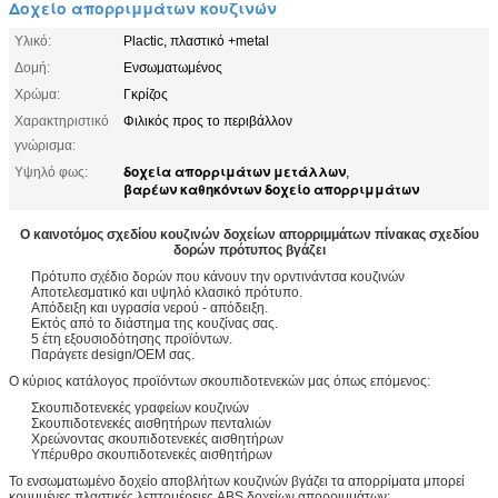
Δοχείο απορριμμάτων κουζινών
Υλικό:
Plactic, πλαστικό +metal
Δομή:
Ενσωματωμένος
Χρώμα:
Γκρίζος
Χαρακτηριστικό
Φιλικός προς το περιβάλλον
γνώρισμα:
δοχεία απορριμάτων μετάλλων
Υψηλό φως:
,
βαρέων καθηκόντων δοχείο απορριμμάτων
Ο καινοτόμος σχεδίου κουζινών δοχείων απορριμμάτων πίνακας σχεδίου
δορών πρότυπος βγάζει
Πρότυπο σχέδιο δορών που κάνουν την ορντινάντσα κουζινών
Αποτελεσματικό και υψηλό κλασικό πρότυπο.
Απόδειξη και υγρασία νερού - απόδειξη.
Εκτός από το διάστημα της κουζίνας σας.
5 έτη εξουσιοδότησης προϊόντων.
Παράγετε design/OEM σας.
Ο κύριος κατάλογος προϊόντων σκουπιδοτενεκών μας όπως επόμενος:
Σκουπιδοτενεκές γραφείων κουζινών
Σκουπιδοτενεκές αισθητήρων πενταλιών
Χρεώνοντας σκουπιδοτενεκές αισθητήρων
Υπέρυθρο σκουπιδοτενεκές αισθητήρων
Το ενσωματωμένο δοχείο αποβλήτων κουζινών βγάζει τα απορρίματα μπορεί
κρυμμένες πλαστικές λεπτομέρειες ABS δοχείων απορριμμάτων: