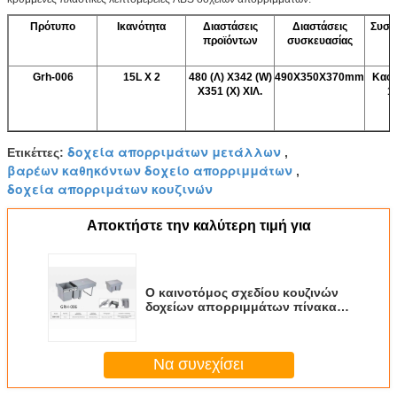
Πρότυπο
Ικανότητα
Διαστάσεις
Διαστάσεις
Συσκ
προϊόντων
συσκευασίας
Grh-006
15L Χ 2
480 (Λ) X342 (W)
490X350X370mm
Καφε
X351 (Χ) ΧΙΛ.
1
δοχεία απορριμάτων μετάλλων
Ετικέττες:
,
βαρέων καθηκόντων δοχείο απορριμμάτων
,
δοχεία απορριμάτων κουζινών
Αποκτήστε την καλύτερη τιμή για
Ο καινοτόμος σχεδίου κουζινών
δοχείων απορριμμάτων πίνακας
σχεδίου δορών πρότυπος βγάζει
Να συνεχίσει