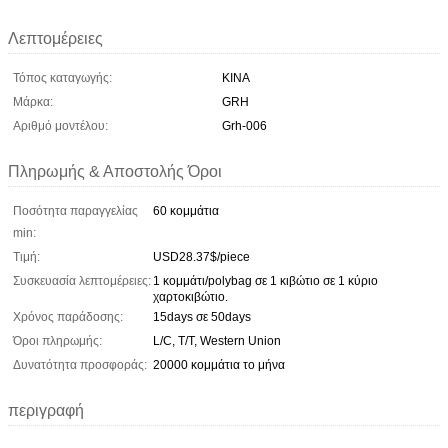
Λεπτομέρειες
Τόπος καταγωγής:
ΚΙΝΑ
Μάρκα:
GRH
Αριθμό μοντέλου:
Grh-006
Πληρωμής & Αποστολής Όροι
Ποσότητα παραγγελίας
60 κομμάτια
min:
Τιμή:
USD28.37$/piece
Συσκευασία λεπτομέρειες:
1 κομμάτι/polybag σε 1 κιβώτιο σε 1 κύριο
χαρτοκιβώτιο.
Χρόνος παράδοσης:
15days σε 50days
Όροι πληρωμής:
L/C, T/T, Western Union
Δυνατότητα προσφοράς:
20000 κομμάτια το μήνα
περιγραφή