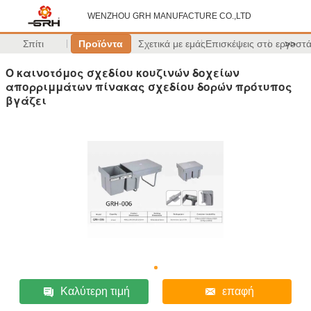
WENZHOU GRH MANUFACTURE CO.,LTD
Σπίτι
Προϊόντα
Σχετικά με εμάς
Επισκέψεις στο εργοστ
>>
Ο καινοτόμος σχεδίου κουζινών δοχείων
απορριμμάτων πίνακας σχεδίου δορών πρότυπος
βγάζει
Καλύτερη τιμή
επαφή