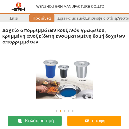
WENZHOU GRH MANUFACTURE CO.,LTD
Σπίτι
Προϊόντα
Σχετικά με εμάς
Επισκέψεις στο εργοστ
>>
Δοχείο απορριμμάτων κουζινών γραφείου,
κρυμμένη ανοξείδωτη ενσωματωμένη δομή δοχείων
απορριμμάτων
Καλύτερη τιμή
επαφή