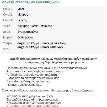
Δοχείο απορριμμάτων κουζινών
Color1:
Μπλε
Color2:
Μαύρος
Color3:
Γκρίζος
Υλικό:
Χάλυβας Plactic +stainless
Δομή:
Ενσωματωμένος
Μορφή:
Ορθογώνιος
δοχεία απορριμάτων μετάλλων
Υψηλό
,
δοχεία απορριμάτων κουζινών
φως:
Δοχείο απορριμμάτων κουζινών γραφείου, κρυμμένη ανοξείδωτη
ενσωματωμένη δομή δοχείων απορριμμάτων
Πρότυπο σχέδιο δορών που κάνουν την ορντινάντσα κουζινών
Αποτελεσματικό και υψηλό κλασικό πρότυπο.
Απόδειξη και υγρασία νερού - απόδειξη.
Εκτός από το διάστημα της κουζίνας σας.
5 έτη εξουσιοδότησης προϊόντων.
Παράγετε design/OEM σας.
Ο κύριος κατάλογος προϊόντων σκουπιδοτενεκών μας όπως επόμενος:
Σκουπιδοτενεκές γραφείων κουζινών
Σκουπιδοτενεκές αισθητήρων πενταλιών
Χρεώνοντας σκουπιδοτενεκές αισθητήρων
Υπέρυθρο σκουπιδοτενεκές αισθητήρων