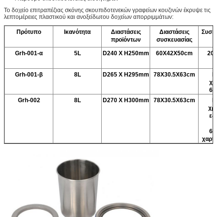
Το δοχείο επιτραπέζιας σκόνης σκουπιδοτενεκών γραφείων κουζινών έκρυψε τις
λεπτομέρειες πλαστικού και ανοξείδωτου δοχείων απορριμμάτων:
Πρότυπο
Ικανότητα
Διαστάσεις
Διαστάσεις
Συσκ
προϊόντων
συσκευασίας
Grh-001-α
5L
D240 Χ H250mm
60X42X50cm
20
Grh-001-β
8L
D265 Χ H295mm
78X30.5X63cm
Κ
χρ
6p
Grh-002
8L
D270 Χ H300mm
78X30.5X63cm
Κ
χρ
εξ
κ
6p
χαρτ