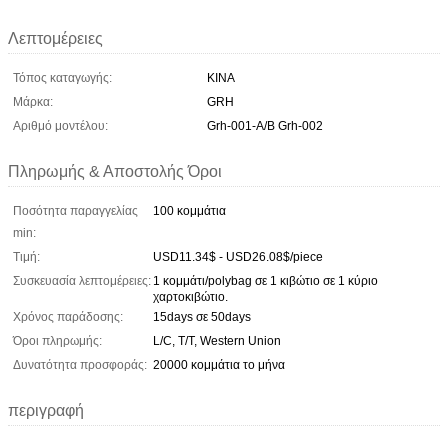
Λεπτομέρειες
Τόπος καταγωγής:
ΚΙΝΑ
Μάρκα:
GRH
Αριθμό μοντέλου:
Grh-001-A/B Grh-002
Πληρωμής & Αποστολής Όροι
Ποσότητα παραγγελίας
100 κομμάτια
min:
Τιμή:
USD11.34$ - USD26.08$/piece
Συσκευασία λεπτομέρειες:
1 κομμάτι/polybag σε 1 κιβώτιο σε 1 κύριο
χαρτοκιβώτιο.
Χρόνος παράδοσης:
15days σε 50days
Όροι πληρωμής:
L/C, T/T, Western Union
Δυνατότητα προσφοράς:
20000 κομμάτια το μήνα
περιγραφή