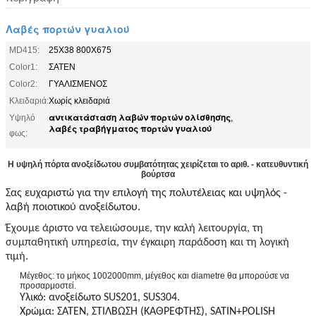
Λαβές πορτών γυαλιού
MD415:
25X38 800X675
Color1:
ΣΑΤΕΝ
Color2:
ΓΥΑΛΙΣΜΕΝΟΣ
Κλειδαριά:
Χωρίς κλειδαριά
αντικατάσταση λαβών πορτών ολίσθησης
Υψηλό
,
λαβές τραβήγματος πορτών γυαλιού
φως:
Η υψηλή πόρτα ανοξείδωτου συμβατότητας χειρίζεται το αριθ. - κατευθυντική
βούρτσα
Σας ευχαριστώ για την επιλογή της πολυτέλειας και υψηλός -
λαβή ποιοτικού ανοξείδωτου.
Έχουμε άριστο να τελειώσουμε, την καλή λειτουργία, τη
συμπαθητική υπηρεσία, την έγκαιρη παράδοση και τη λογική
τιμή.
Μέγεθος: το μήκος 1002000mm, μέγεθος και diametre θα μπορούσε να
προσαρμοστεί.
Υλικό: ανοξείδωτο SUS201, SUS304.
Χρώμα: ΣΑΤΕΝ, ΣΤΙΛΒΩΣΗ (ΚΑΘΡΕΦΤΗΣ), SATIN+POLISH