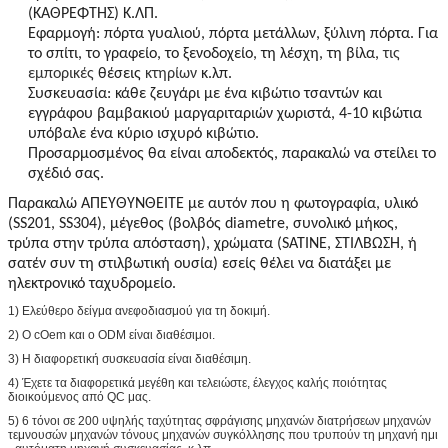
(ΚΑΘΡΈΦΤΗΣ) Κ.ΛΠ.
Εφαρμογή: πόρτα γυαλιού, πόρτα μετάλλων, ξύλινη πόρτα. Για
το σπίτι, το γραφείο, το ξενοδοχείο, τη λέσχη, τη βίλα,
τις
εμπορικές
θέσεις
κτηρίων
κ.λπ.
Συσκευασία: κάθε ζευγάρι με ένα κιβώτιο τσαντών και
εγγράφου βαμβακιού μαργαριταριών χωριστά, 4-10 κιβώτια
υπόβαλε ένα κύριο ισχυρό κιβώτιο.
Προσαρμοσμένος θα είναι αποδεκτός, παρακαλώ να στείλει το
σχέδιό σας.
Παρακαλώ ΑΠΕΥΘΥΝΘΕΙΤΕ με αυτόν που η φωτογραφία, υλικό
(SS201, SS304), μέγεθος (βολβός diametre, συνολικό μήκος,
τρύπα στην τρύπα απόσταση), χρώματα (SATINE, ΣΤΊΛΒΩΣΗ, ή
σατέν συν τη στιλβωτική ουσία) εσείς θέλει να διατάξει με
ηλεκτρονικό ταχυδρομείο.
1) Ελεύθερο δείγμα ανεφοδιασμού για τη δοκιμή.
2) Ο cOem και ο ODM είναι διαθέσιμοι.
3) Η διαφορετική συσκευασία είναι διαθέσιμη.
4) Έχετε τα διαφορετικά μεγέθη και τελειώστε, έλεγχος καλής ποιότητας
διοικούμενος από QC μας.
5) 6 τόνοι σε 200 υψηλής ταχύτητας σφράγισης μηχανών διατρήσεων μηχανών
τεμνουσών μηχανών τόνους μηχανών συγκόλλησης που τρυπούν τη μηχανή ημι