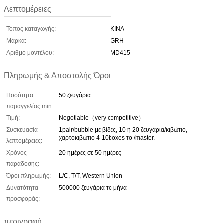
Λεπτομέρειες
Τόπος καταγωγής:
ΚΙΝΑ
Μάρκα:
GRH
Αριθμό μοντέλου:
MD415
Πληρωμής & Αποστολής Όροι
Ποσότητα
50 ζευγάρια
παραγγελίας min:
Τιμή:
Negotiable（very competitive）
Συσκευασία
1pair/bubble με βίδες, 10 ή 20 ζευγάρια/κιβώτιο,
χαρτοκιβώτιο 4-10boxes το /master.
λεπτομέρειες:
Χρόνος
20 ημέρες σε 50 ημέρες
παράδοσης:
Όροι πληρωμής:
L/C, T/T, Western Union
Δυνατότητα
500000 ζευγάρια το μήνα
προσφοράς:
περιγραφή