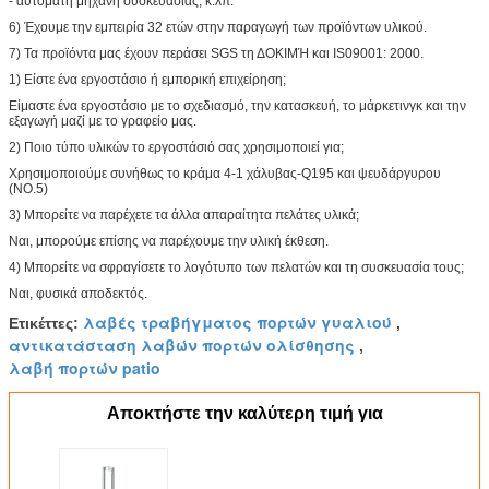
- αυτόματη μηχανή συσκευασίας, κ.λπ.
6) Έχουμε την εμπειρία 32 ετών στην παραγωγή των προϊόντων υλικού.
7) Τα προϊόντα μας έχουν περάσει SGS τη ΔΟΚΙΜΉ και IS09001: 2000.
1) Είστε ένα εργοστάσιο ή εμπορική επιχείρηση;
Είμαστε ένα εργοστάσιο με το σχεδιασμό, την κατασκευή, το μάρκετινγκ και την
εξαγωγή μαζί με το γραφείο μας.
2) Ποιο τύπο υλικών το εργοστάσιό σας χρησιμοποιεί για;
Χρησιμοποιούμε συνήθως το κράμα 4-1 χάλυβας-Q195 και ψευδάργυρου
(NO.5)
3) Μπορείτε να παρέχετε τα άλλα απαραίτητα πελάτες υλικά;
Ναι, μπορούμε επίσης να παρέχουμε την υλική έκθεση.
4) Μπορείτε να σφραγίσετε το λογότυπο των πελατών και τη συσκευασία τους;
Ναι, φυσικά αποδεκτός.
λαβές τραβήγματος πορτών γυαλιού
Ετικέττες:
,
αντικατάσταση λαβών πορτών ολίσθησης
,
λαβή πορτών patio
Αποκτήστε την καλύτερη τιμή για