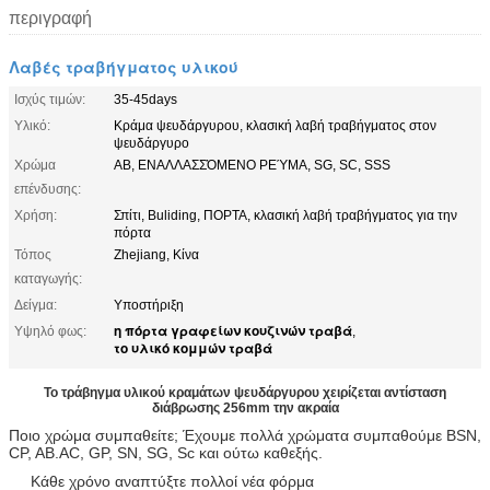
περιγραφή
Λαβές τραβήγματος υλικού
Ισχύς τιμών:
35-45days
Υλικό:
Κράμα ψευδάργυρου, κλασική λαβή τραβήγματος στον
ψευδάργυρο
Χρώμα
ΑΒ, ΕΝΑΛΛΑΣΣΌΜΕΝΟ ΡΕΎΜΑ, SG, SC, SSS
επένδυσης:
Χρήση:
Σπίτι, Buliding, ΠΟΡΤΑ, κλασική λαβή τραβήγματος για την
πόρτα
Τόπος
Zhejiang, Κίνα
καταγωγής:
Δείγμα:
Υποστήριξη
η πόρτα γραφείων κουζινών τραβά
Υψηλό φως:
,
το υλικό κομμών τραβά
Το τράβηγμα υλικού κραμάτων ψευδάργυρου χειρίζεται αντίσταση
διάβρωσης 256mm την ακραία
Ποιο χρώμα συμπαθείτε; Έχουμε πολλά χρώματα συμπαθούμε BSN,
CP, AB.AC, GP, SN, SG, Sc και ούτω καθεξής.
Κάθε χρόνο αναπτύξτε πολλοί νέα φόρμα