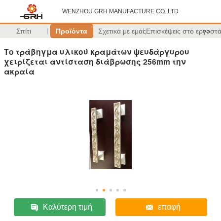
WENZHOU GRH MANUFACTURE CO.,LTD
Σπίτι
Προϊόντα
Σχετικά με εμάς
Επισκέψεις στο εργοστ
>>
Το τράβηγμα υλικού κραμάτων ψευδάργυρου
χειρίζεται αντίσταση διάβρωσης 256mm την
ακραία
Καλύτερη τιμή
επαφή