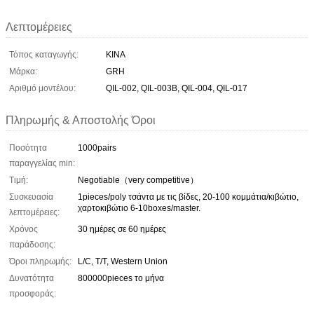
Λεπτομέρειες
Τόπος καταγωγής:
ΚΙΝΑ
Μάρκα:
GRH
Αριθμό μοντέλου:
QIL-002, QIL-003B, QIL-004, QIL-017
Πληρωμής & Αποστολής Όροι
Ποσότητα
1000pairs
παραγγελίας min:
Τιμή:
Negotiable（very competitive）
Συσκευασία
1pieces/poly τσάντα με τις βίδες, 20-100 κομμάτια/κιβώτιο,
χαρτοκιβώτιο 6-10boxes/master.
λεπτομέρειες:
Χρόνος
30 ημέρες σε 60 ημέρες
παράδοσης:
Όροι πληρωμής:
L/C, T/T, Western Union
Δυνατότητα
800000pieces το μήνα
προσφοράς: