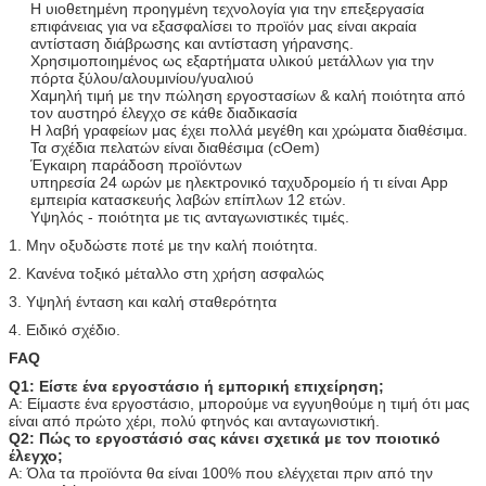
Η υιοθετημένη προηγμένη τεχνολογία για την επεξεργασία
επιφάνειας για να εξασφαλίσει το προϊόν μας είναι ακραία
αντίσταση διάβρωσης και αντίσταση γήρανσης.
Χρησιμοποιημένος ως εξαρτήματα υλικού μετάλλων για την
πόρτα ξύλου/αλουμινίου/γυαλιού
Χαμηλή τιμή με την πώληση εργοστασίων & καλή ποιότητα από
τον αυστηρό έλεγχο σε κάθε διαδικασία
Η λαβή γραφείων μας έχει πολλά μεγέθη και χρώματα διαθέσιμα.
Τα σχέδια πελατών είναι διαθέσιμα (cOem)
Έγκαιρη παράδοση προϊόντων
υπηρεσία 24 ωρών με ηλεκτρονικό ταχυδρομείο ή τι είναι App
εμπειρία κατασκευής
λαβών επίπλων 12 ετών.
Υψηλός - ποιότητα με τις ανταγωνιστικές τιμές.
1.
Μην οξυδώστε ποτέ με την καλή ποιότητα.
2. Κανένα τοξικό μέταλλο στη χρήση ασφαλώς
3. Υψηλή ένταση και καλή σταθερότητα
4. Ειδικό σχέδιο.
FAQ
Q1: Είστε ένα εργοστάσιο ή εμπορική επιχείρηση;
Α: Είμαστε ένα εργοστάσιο, μπορούμε να εγγυηθούμε η τιμή ότι μας
είναι από πρώτο χέρι, πολύ φτηνός και ανταγωνιστική.
Q2: Πώς το εργοστάσιό σας κάνει σχετικά με τον ποιοτικό
έλεγχο;
Α: Όλα τα προϊόντα θα είναι 100% που ελέγχεται πριν από την