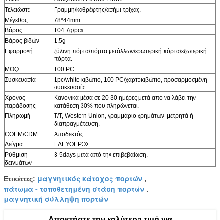
Τελειώστε
Γραμμή/καθρέφτης/ασήμι τρίχας.
Μέγεθος
78*44mm
Βάρος
104.7g/pcs
Βάρος βιδών
1.5g
Εφαρμογή
ξύλινη πόρτα/πόρτα μετάλλων/εσωτερική πόρτα/εξωτερική
πόρτα.
MOQ
100 PC
Συσκευασία
1pc/white κιβώτιο, 100 PC/χαρτοκιβώτιο, προσαρμοσμένη
συσκευασία
Χρόνος
Κανονικά μέσα σε 20-30 ημέρες μετά από να λάβει την
παράδοσης
κατάθεση 30% που πληρώνεται.
Πληρωμή
T/T, Western Union, γραμμάριο χρημάτων, μετρητά ή
διαπραγμάτευση.
COEM/ODM
Αποδεκτός.
Δείγμα
ΕΛΕΥΘΕΡΟΣ.
Ρύθμιση
3-5days μετά από την επιβεβαίωση.
δειγμάτων
μαγνητικός κάτοχος πορτών
Ετικέττες:
,
πάτωμα - τοποθετημένη στάση πορτών
,
μαγνητική σύλληψη πορτών
Αποκτήστε την καλύτερη τιμή για