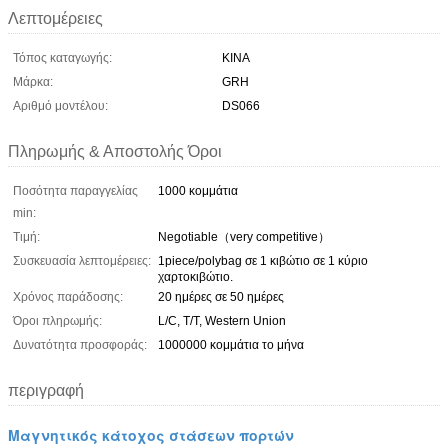
Λεπτομέρειες
Τόπος καταγωγής:
ΚΙΝΑ
Μάρκα:
GRH
Αριθμό μοντέλου:
DS066
Πληρωμής & Αποστολής Όροι
Ποσότητα παραγγελίας
1000 κομμάτια
min:
Τιμή:
Negotiable（very competitive）
Συσκευασία λεπτομέρειες:
1piece/polybag σε 1 κιβώτιο σε 1 κύριο
χαρτοκιβώτιο.
Χρόνος παράδοσης:
20 ημέρες σε 50 ημέρες
Όροι πληρωμής:
L/C, T/T, Western Union
Δυνατότητα προσφοράς:
1000000 κομμάτια το μήνα
περιγραφή
Μαγνητικός κάτοχος στάσεων πορτών