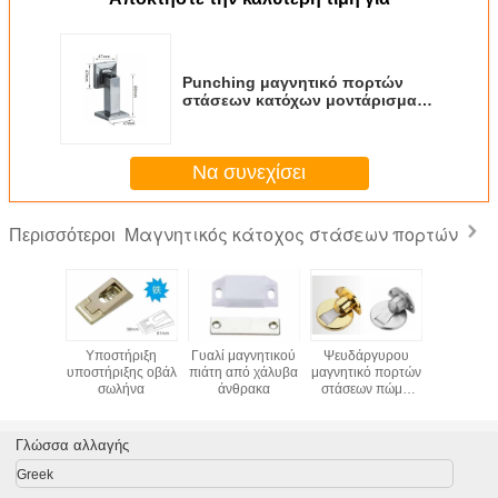
Punching μαγνητικό πορτών
στάσεων κατόχων μοντάρισμα
πορτών ανοξείδωτου πετώντας
Να συνεχίσει
Μαγνητικός κάτοχος στάσεων πορτών
Περισσότεροι
α πόδια
Υποστήριξη
Γυαλί μαγνητικού
Ψευδάργυρου
Κρατη
ναπέδων
υποστήριξης οβάλ
πιάτη από χάλυβα
μαγνητικό πορτών
μαγνητ
 κατόχων
σωλήνα
άνθρακα
στάσεων πώμα
θυρών
σεων
πορτών υλικού
ανοξεί
ημάτων
κατόχων
χάλυ
 υλικού
διευθετήσιμο
Γλώσσα αλλαγής
πλων
Greek