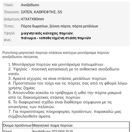
Υλικό:
Ανοξείδωτο
Τελειώστε:
ΣΑΤΕΝ, ΚΑΘΡΕΦΤΗΣ, SS
Διάμετρος:
47X47X80mm
Τύπος:
Πόρτα δωματίων, ξύλινη πόρτα, πόρτα μετάλλων
μαγνητικός κάτοχος πορτών
Υψηλό
,
πάτωμα - τοποθετημένη στάση πορτών
φως:
Punching μαγνητικό πορτών στάσεων κατόχων μοντάρισμα πορτών
ανοξείδωτου πετώντας
Μοντάρισμα πορτών και μοντάρισμα πατωμάτων.
1.
2. Υψηλός - ποιοτική κατασκευή με το ανθεκτικό ανοξείδωτο
σατέν.
3. Αρκετά ισχυρός να είναι στάσεις μετάλλων πορτών.
4. Προστατεύει τον τοίχο και τις πόρτες σας από τη φθορά λόγω
χρήσης ζημίας.
5. Αποσυνδέει εύκολα το τράβηγμα ή ωθεί την πόρτα μακρυά
από τις διακοσμητικές στάσεις πορτών.
6. Το διαφορετικό σχέδιο είναι διαθέσιμο σύμφωνα με τις
απαιτήσεις των πελατών.
7. Για περισσότερες πληροφορίες προϊόντων, παρακαλώ μας
συμβουλευθείτε άμεσα.
Όνομα προϊόντων
Μαγνητικό πώμα πορτών.
Υλικό
Ανοξείδωτο 201/304 SUS.