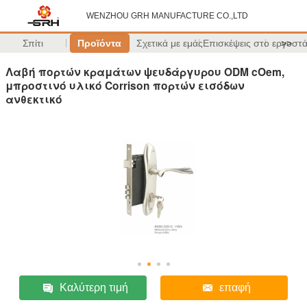
WENZHOU GRH MANUFACTURE CO.,LTD
Σπίτι
Προϊόντα
Σχετικά με εμάς
Επισκέψεις στο εργοστ
>>
Λαβή πορτών κραμάτων ψευδάργυρου ODM cOem,
μπροστινό υλικό Corrison πορτών εισόδων
ανθεκτικό
Καλύτερη τιμή
επαφή