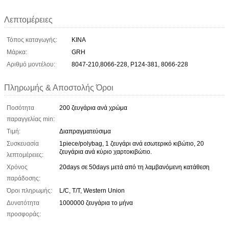
Λεπτομέρειες
Τόπος καταγωγής:
ΚΙΝΑ
Μάρκα:
GRH
Αριθμό μοντέλου:
8047-210,8066-228, P124-381, 8066-228
Πληρωμής & Αποστολής Όροι
Ποσότητα
200 ζευγάρια ανά χρώμα
παραγγελίας min:
Τιμή:
Διαπραγματεύσιμα
Συσκευασία
1piece/polybag, 1 ζευγάρι ανά εσωτερικό κιβώτιο, 20
ζευγάρια ανά κύριο χαρτοκιβώτιο.
λεπτομέρειες:
Χρόνος
20days σε 50days μετά από τη λαμβανόμενη κατάθεση
παράδοσης:
Όροι πληρωμής:
L/C, T/T, Western Union
Δυνατότητα
1000000 ζευγάρια το μήνα
προσφοράς: