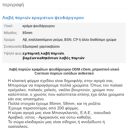
περιγραφή
Λαβή πορτών κραμάτων ψευδάργυρου
Υλικό:
κράμα ψευδάργυρου
Μέγεθος:
85mm
Χρώμα:
Αβ, εναλλασσόμενο ρεύμα, BSN, CP ή άλλο διαθέσιμο χρώμα
Συσκευασία:
Εξωτερικό χαρτοκιβώτιο
εμπορική λαβή πορτών
Υψηλό φως:
,
βαρέων καθηκόντων λαβές πορτών
Λαβή πορτών κραμάτων ψευδάργυρου ODM cOem, μπροστινό υλικό
Corrison πορτών εισόδων ανθεκτικό
Η κλασική φόρμα σχεδίου είναι δημοφιλής στην αγορά σας.
Μπορούμε να παραγάγουμε πολλά χρώματα. Όπως τον παλαιό
ορείχαλκο, παλαιός χαλκός, νικέλιο βουρτσών, χρώμιο που
καλύπτεται, ο χρυσός που καλύπτεται επίσης έχει άλλα χρώματα
εάν σας απαιτημένο.
Πολλά στοιχεία έχουμε 85mm, 58mm, και τη ροζέτα.
Έχουμε περισσότερες από 200 φόρμες.
Η κύρια αγορά μας είναι Μπανγκλαντές, Ε.Α.Ε., σαουδικά
Αραβικά, νότος - Αμερικανός και ούτω καθεξής.
Το σώμα κλειδαριών μας είναι σίδηρος ή ανοξείδωτο ή
ορείχαλκος,