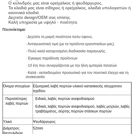
Ο κύλινδρός μας είναι ορείχαλκος ή ψευδάργυρος,
Τα κλειδιά μας είναι σίδηρος ή ορείχαλκος, κλειδιά υπολογιστών ή
κανονικά κλειδιά.
Δεχτείτε design/OEM σας επίσης.
Καλή υπηρεσία με υψηλό - ποιότητα.
Πλεονέκτημα:
· Δεχτείτε τη μικρή ποσότητα πολυ-ύφους.
· Ανταγωνιστική τιμή (με τα προϊόντα εργοστασίων μας).
· Πολύ καλά καταρτισμένη διαδικασία παραγωγής.
· Έγκαιρη παράδοση προϊόντων
· 10 έτη που συνεργάζονται με την ξένη εμπειρία πελατών
· Καλά - εκπαιδευμένο προσωπικό για τον ποιοτικό έλεγχο και τη
συσκευασία.
Όνομα στοιχείων
Εξωτερική λαβή πορτών υλικού κατασκευής σύγχρονου
σχεδίου
Περισσότερες
Ειδικές λαβές πορτών ανεφοδιασμού
λαβές πορτών
Ειδικές λαβές πορτών ανεφοδιασμού, λαβές μοχλών, λαβές
τραβήγματος, σύρτης πορτών στάσεων πορτών
Υλικό
Ψευδάργυρος
Διάμετρος
52mm
δαχτυλιδιών