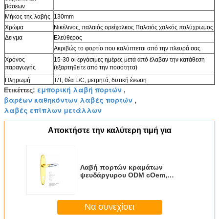
βάσεων
Μήκος της λαβής
130mm
Χρώμα
Νικέλινος, παλαιός ορείχαλκος Παλαιός χαλκός πολύχρωμος
Δείγμα
Ελεύθερος
Ακριβώς το φορτίο που καλύπτεται από την πλευρά σας
Χρόνος
15-30 οι εργάσιμες ημέρες μετά από έλαβαν την κατάθεση
παραγωγής
(εξαρτηθείτε από την ποσότητα)
Πληρωμή
T/T, θέα L/C, μετρητά, δυτική ένωση
εμπορική λαβή πορτών
Ετικέττες:
,
βαρέων καθηκόντων λαβές πορτών
,
λαβές επίπλων μετάλλων
Αποκτήστε την καλύτερη τιμή για
Λαβή πορτών κραμάτων
ψευδάργυρου ODM cOem,
μπροστινό υλικό Corrison
πορτών εισόδων ανθεκτικό
Να συνεχίσει