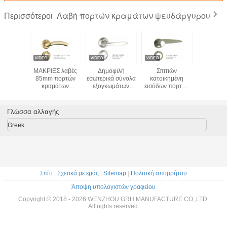
Λαβή πορτών κραμάτων ψευδάργυρου
Περισσότεροι
ειδωτική
ΜΑΚΡΙΕΣ λαβές
Δημοφιλή
Σπιτιών
Αδιάβ
D πορτών
85mm πορτών
εσωτερικά σύνολα
κατοικημένη
χερούλι 
κραμάτων
κραμάτων
εξογκωμάτων
εισόδων πορτών
από έξυπν
ργυρου
ψευδάργυρου
πορτών, ομαλή
υψηλή επίδοση
ψευδαρ
ιώνει
πιάτων πορτών
Mortise
σχεδίου υλικού
επίπλων σχεδίου
ψευδάργυρου
δημοφιλής
Γλώσσα αλλαγής
του Ιράν
Cnc λαβών
κλασική
πορτών
Greek
κατεργασία
Σπίτι
|
Σχετικά με εμάς
|
Sitemap
|
Πολιτική απορρήτου
Άποψη υπολογιστών γραφείου
Copyright © 2018 - 2026 WENZHOU GRH MANUFACTURE CO.,LTD.
All rights reserved.