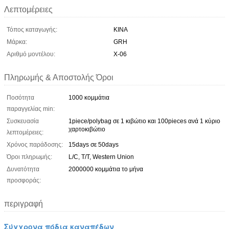
Λεπτομέρειες
Τόπος καταγωγής:
ΚΙΝΑ
Μάρκα:
GRH
Αριθμό μοντέλου:
Χ-06
Πληρωμής & Αποστολής Όροι
Ποσότητα
1000 κομμάτια
παραγγελίας min:
Συσκευασία
1piece/polybag σε 1 κιβώτιο και 100pieces ανά 1 κύριο
χαρτοκιβώτιο
λεπτομέρειες:
Χρόνος παράδοσης:
15days σε 50days
Όροι πληρωμής:
L/C, T/T, Western Union
Δυνατότητα
2000000 κομμάτια το μήνα
προσφοράς:
περιγραφή
Σύγχρονα πόδια καναπέδων