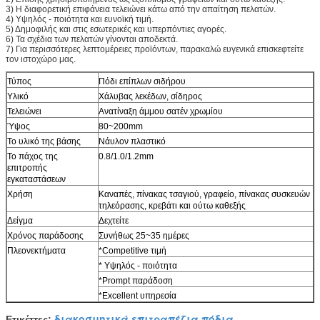
3) Η διαφορετική επιφάνεια τελειώνει κάτω από την απαίτηση πελατών.
4) Υψηλός - ποιότητα και ευνοϊκή τιμή.
5) Δημοφιλής και στις εσωτερικές και υπερπόντιες αγορές.
6) Τα σχέδια των πελατών γίνονται αποδεκτά.
7) Για περισσότερες λεπτομέρειες προϊόντων, παρακαλώ ευγενικά επισκεφτείτε
τον ιστοχώρο μας.
Τύπος
Πόδι επίπλων σιδήρου
Υλικό
Χάλυβας λεκέδων, σίδηρος
Τελειώνει
Ανατίναξη άμμου σατέν χρωμίου
Ύψος
80~200mm
Το υλικό της βάσης
Νάυλον πλαστικό
Το πάχος της
0.8/1.0/1.2mm
επιτροπής
εγκαταστάσεων
Χρήση
Καναπές, πίνακας τσαγιού, γραφείο, πίνακας συσκευών
τηλεόρασης, κρεβάτι και ούτω καθεξής
Δείγμα
Δεχτείτε
Χρόνος παράδοσης
Συνήθως 25~35 ημέρες
Πλεονεκτήματα
*Competitive τιμή
* Υψηλός - ποιότητα
*Prompt παράδοση
*Excellent υπηρεσία
διακοσμητικά επιτραπέζια πόδια
Ετικέττες:
,