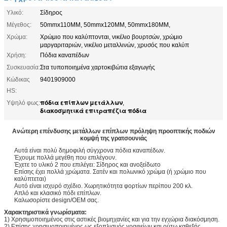
Υλικό:
Σίδηρος
Μέγεθος:
50mmx110MM, 50mmx120MM, 50mmx180MM,
Χρώμα:
Χρώμιο που καλύπτονται, νικέλιο βουρτσών, χρώμιο
μαργαριταριών, νικέλιο μεταλλινών, χρυσός που καλύπ
Χρήση:
Πόδια καναπέδων
Συσκευασία:
Στα τυποποιημένα χαρτοκιβώτια εξαγωγής
Κώδικας
9401909000
HS:
πόδια επίπλων μετάλλων
Υψηλό φως:
,
διακοσμητικά επιτραπέζια πόδια
Ανώτερη επένδυσης μετάλλων επίπλων πρόληψη προοπτικής ποδιών
κομψή της γρατσουνιάς
Αυτά είναι πολύ δημοφιλή σύγχρονα πόδια καναπέδων.
Έχουμε πολλά μεγέθη που επιλέγουν.
Έχετε το υλικό 2 που επιλέγει: Σίδηρος και ανοξείδωτο
Επίσης έχει πολλά χρώματα. Σατέν και πολωνικό χρώμα (ή χρώμιο που
καλύπτεται)
Αυτό είναι ισχυρό σχέδιο. Χωρητικότητα φορτίων περίπου 200 κλ.
Απλό και κλασικό πόδι επίπλων.
Καλωσορίστε design/OEM σας.
Χαρακτηριστικά γνωρίσματα:
1) Χρησιμοποιημένος στις αστικές βιομηχανίες και για την εγχώρια διακόσμηση.
2) Επίσης χρησιμοποιημένος ως εξοπλισμός γραφείων και ούτω καθεξής.