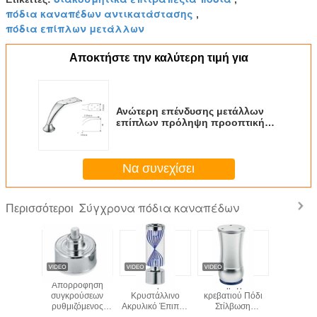
πόδια καναπέδων αντικατάστασης
,
πόδια επίπλων μετάλλων
Αποκτήστε την καλύτερη τιμή για
Ανώτερη επένδυσης μετάλλων
επίπλων πρόληψη προοπτικής
ποδιών κομψή της γρατσουνιάς
Να συνεχίσει
Σύγχρονα πόδια καναπέδων
Περισσότεροι
 πιάτο
Απορρόφηση
Χονδρικό
Στήριγμα
Σύγχρονα
ροχίσκων
συγκρούσεων
Κρυστάλλινο
κρεβατιού Πόδι
καναπ
διαφανές
ρυθμιζόμενος
Ακρυλικό Έπιπλα
Στίλβωση
κραμά
ροφέα και
ρυθμιστής
Πόδια Τραπέζι
Γυαλιστερό Χρυσό
ψευδάργ