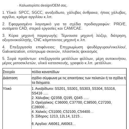
· Καλωσορίστε design/OEM σας.
Υλικό: SPCC, SGCC, ανοξείδωτο, χάλυβας άνθρακα, ήπιος χάλυβας,
1.
αργίλιο, κράμα αργιλίου κ.λπ.
2. Εφαρμοσμένο λογισμικό για τα σχέδια προδιαγραφών: PRO/E,
αυτόματο CAD, στερεά εργασίες και CAM/CAE.
3. Κύρια μηχανή παραγωγής: Τέμνουσα μηχανή λέιζερ, διάτρηση,
οξυγονοκολλητής, CNC κάμπτοντας μηχανή κ.λπ.
4. Επεξεργασία επιφάνειας: Επιχρωμίωση ψευδάργυρου/νικελίου/,
Galvanization, επίστρωμα σκονών, πλαστικός ψεκασμός
5. Σειρά προϊόντων: επεξεργασία μετάλλων φύλλων, μέρη αυτοκινήτου,
μέρος μοτοσικλετών, υλικό κατασκευής, γραφείο κ.λπ. μετάλλων.
Στοιχείο
πόδια καναπέδων
Διάσταση
σχέδιο σύμφωνα με τις απαιτήσεις των πελατών ή τα σχέδια ή
τα δείγματα.
Υλικό
1. Ανοξείδωτο: SS201, SS301, SS303, SS304, SS316,
SS416 ......
2. Χάλυβας: Q235B, Q195, Q345 ......
3. Ορείχαλκος: C36000, C37700, C38500, C27200,
C28000…
4. Χαλκός: C51000, C52100, C54400…
5. Σίδηρος: 1213, 12L14, 1215…
6. Αργίλιο: Al6061, Al6063…