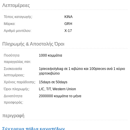
Λεπτομέρειες
Τόπος καταγωγής:
ΚΙΝΑ
Μάρκα:
GRH
Αριθμό μοντέλου:
Χ-17
Πληρωμής & Αποστολής Όροι
Ποσότητα
1000 κομμάτια
παραγγελίας min:
Συσκευασία
1piece/polybag σε 1 κιβώτιο και 100pieces ανά 1 κύριο
χαρτοκιβώτιο
λεπτομέρειες:
Χρόνος παράδοσης:
15days σε 50days
Όροι πληρωμής:
L/C, T/T, Western Union
Δυνατότητα
2000000 κομμάτια το μήνα
προσφοράς:
περιγραφή
Σύγχρονα πόδια καναπέδων