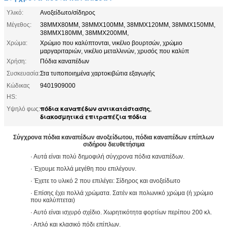
Υλικό:
Ανοξείδωτο/σίδηρος
Μέγεθος:
38MMX80MM, 38MMX100MM, 38MMX120MM, 38MMX150MM,
38MMX180MM, 38MMX200MM,
Χρώμα:
Χρώμιο που καλύπτονται, νικέλιο βουρτσών, χρώμιο
μαργαριταριών, νικέλιο μεταλλινών, χρυσός που καλύπ
Χρήση:
Πόδια καναπέδων
Συσκευασία:
Στα τυποποιημένα χαρτοκιβώτια εξαγωγής
Κώδικας
9401909000
HS:
πόδια καναπέδων αντικατάστασης
Υψηλό φως:
,
διακοσμητικά επιτραπέζια πόδια
Σύγχρονα πόδια καναπέδων ανοξείδωτου, πόδια καναπέδων επίπλων
σιδήρου διευθετήσιμα
· Αυτά είναι πολύ δημοφιλή σύγχρονα πόδια καναπέδων.
· Έχουμε πολλά μεγέθη που επιλέγουν.
· Έχετε το υλικό 2 που επιλέγει: Σίδηρος και ανοξείδωτο
· Επίσης έχει πολλά χρώματα. Σατέν και πολωνικό χρώμα (ή χρώμιο
που καλύπτεται)
· Αυτό είναι ισχυρό σχέδιο. Χωρητικότητα φορτίων περίπου 200 κλ.
· Απλό και κλασικό πόδι επίπλων.