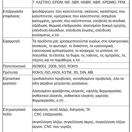
7. ΛΑΣΤΙΧΟ: EPDM, NR, SBR, HNBR, NBR, ΧΡΏΜΙΟ, FPM…
Επεξεργασία
ψευδάργυρος που καλύπτονται, νικέλινος, κασσίτερος που
επιφάνειας
καλύπτονται, ορείχαλκος που καλύπτονται, ασημένια
καλυμμένη, χρυσός που καλύπτονται, υποβολή σε ανοδική
οξείδωση, θερμική επεξεργασία, αλατισμένη δοκιμή ομίχλης,
επένδυση αλυσίδων, επένδυση ένωσης, επένδυση
κυλίσματος, κ.λπ….
Εφαρμογή
Τα προϊόντα μας χρησιμοποιούνται ευρέως στις ηλεκτρονικές
συσκευές, το φωτισμό, το διακόπτη, τα υγειονομικά,
υγειονομικά εμπορεύματα, το κόσμημα, τα ρολόγια, τα
παιχνίδια, τα έπιπλα, τα δώρα, τις τσάντες, τις ομπρέλες, τις
πόρτες και τα παράθυρα, κ.λπ….
Πιστοποιητικό
ISO9001: 2008, SGS, ROHS
Πρότυπα
ROHS, ISO, ANSI, ASTM, JIS, DIN, ΜΒ
Εξεταστικό
τρισδιάστατοι προβολείς, συνηθισμένοι προβολείς, όλα τα
εργαλείο
είδη ακριβών μετρώντας εργαλείων,
Αλατισμένοι ψεκάζοντας ελεγκτές, υψηλής θερμοκρασίας
ανθεκτικοί ελεγκτές, ανθεκτικοί ελεγκτές χαμηλής
θερμοκρασίας, κ.λπ….
Επιχειρησιακό
σφράγιση, κοπή λέιζερ, διάτρηση, TA
πεδίο
, CNC επεξεργασία,
συγκόλληση λέιζερ, συγκόλληση άκρης, συγκόλληση τόξων
αργού, CNC που γυρίζει,