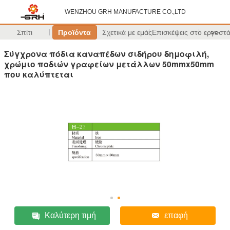
WENZHOU GRH MANUFACTURE CO.,LTD
Σπίτι
Προϊόντα
Σχετικά με εμάς
Επισκέψεις στο εργοστ
>>
Σύγχρονα πόδια καναπέδων σιδήρου δημοφιλή,
χρώμιο ποδιών γραφείων μετάλλων 50mmx50mm
που καλύπτεται
Καλύτερη τιμή
επαφή