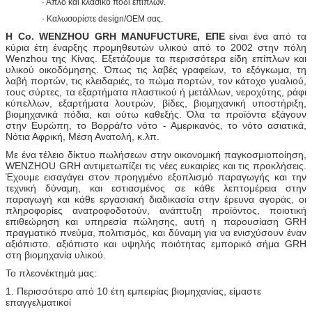
· Απλό και κλασικό πόδι επίπλων.
· Καλωσορίστε design/OEM σας.
Η Co. WENZHOU GRH MANUFUCTURE, ΕΠΕ
είναι ένα από τα
κύρια έτη έναρξης προμηθευτών υλικού από το 2002 στην πόλη
Wenzhou της Κίνας. Εξετάζουμε τα περισσότερα είδη επίπλων και
υλικού οικοδόμησης. Όπως τις λαβές γραφείων, το εξόγκωμα, τη
λαβή πορτών, τις κλειδαριές, το πώμα πορτών, τον κάτοχο γυαλιού,
τους σύρτες, τα εξαρτήματα πλαστικού ή μετάλλων, νεροχύτης, ράφι
κύπελλων, εξαρτήματα λουτρών, βίδες, βιομηχανική υποστήριξη,
βιομηχανικά πόδια, και ούτω καθεξής. Όλα τα προϊόντα εξάγουν
στην Ευρώπη, το Βορρά/το νότο - Αμερικανός, το νότο ασιατικά,
Νότια Αφρική, Μέση Ανατολή, κ.λπ.
Με ένα τέλειο δίκτυο πωλήσεων στην οικονομική παγκοσμιοποίηση,
WENZHOU GRH αντιμετωπίζει τις νέες ευκαιρίες και τις προκλήσεις.
Έχουμε εισαγάγει στον προηγμένο εξοπλισμό παραγωγής και την
τεχνική δύναμη, και εστιασμένος σε κάθε λεπτομέρεια στην
παραγωγή και κάθε εργασιακή διαδικασία στην έρευνα αγοράς, οι
πληροφορίες ανατροφοδοτούν, ανάπτυξη προϊόντος, ποιοτική
επιθεώρηση και υπηρεσία πώλησης, αυτή η παρουσίαση GRH
πραγματικό πνεύμα, πολιτισμός, και δύναμη για να ενισχύσουν έναν
αξιόπιστο. αξιόπιστο και υψηλής ποιότητας εμπορικό σήμα GRH
στη βιομηχανία υλικού.
Το πλεονέκτημά μας:
1. Περισσότερο από 10 έτη εμπειρίας βιομηχανίας, είμαστε
επαγγελματικοί