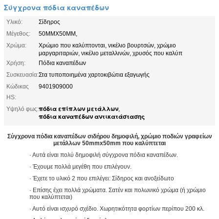
Σύγχρονα πόδια καναπέδων
Υλικό:
Σίδηρος
Μέγεθος:
50MMX50MM,
Χρώμα:
Χρώμιο που καλύπτονται, νικέλιο βουρτσών, χρώμιο
μαργαριταριών, νικέλιο μεταλλινών, χρυσός που καλύπ
Χρήση:
Πόδια καναπέδων
Συσκευασία:
Στα τυποποιημένα χαρτοκιβώτια εξαγωγής
Κώδικας
9401909000
HS:
πόδια επίπλων μετάλλων
Υψηλό φως:
,
πόδια καναπέδων αντικατάστασης
Σύγχρονα πόδια καναπέδων σιδήρου δημοφιλή, χρώμιο ποδιών γραφείων
μετάλλων 50mmx50mm που καλύπτεται
· Αυτά είναι πολύ δημοφιλή σύγχρονα πόδια καναπέδων.
· Έχουμε πολλά μεγέθη που επιλέγουν.
· Έχετε το υλικό 2 που επιλέγει: Σίδηρος και ανοξείδωτο
· Επίσης έχει πολλά χρώματα. Σατέν και πολωνικό χρώμα (ή χρώμιο
που καλύπτεται)
· Αυτό είναι ισχυρό σχέδιο. Χωρητικότητα φορτίων περίπου 200 κλ.