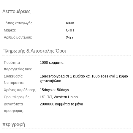
Λεπτομέρειες
Τόπος καταγωγής:
ΚΙΝΑ
Μάρκα:
GRH
Αριθμό μοντέλου:
Χ-27
Πληρωμής & Αποστολής Όροι
Ποσότητα
1000 κομμάτια
παραγγελίας min:
Συσκευασία
1piece/polybag σε 1 κιβώτιο και 100pieces ανά 1 κύριο
χαρτοκιβώτιο
λεπτομέρειες:
Χρόνος παράδοσης:
15days σε 50days
Όροι πληρωμής:
L/C, T/T, Western Union
Δυνατότητα
2000000 κομμάτια το μήνα
προσφοράς:
περιγραφή