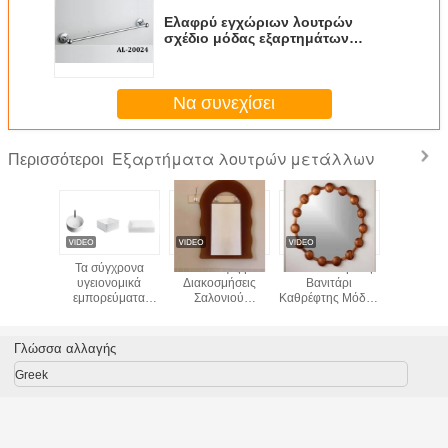
Ελαφρύ εγχώριων λουτρών
σχέδιο μόδας εξαρτημάτων
καλυμμένο χρώμιο
αντιδιαβρωτικό
Να συνεχίσει
Εξαρτήματα λουτρών μετάλλων
Περισσότεροι
τημένη
Τα σύγχρονα
Νέα Άφιξη
Ακανόνιστη Ροζ
Προηγ
κτεταμένη
υγειονομικά
Διακοσμήσεις
Βανιτάρι
Διακοσμ
ρόφιγγα
εμπορεύματα
Σαλονιού
Καθρέφτης Μόδας
Αξεσο
 για το
λεπταίνουν τη
Υπνοδωματίου
Πριγκίπισσα
Μπάν
τρό
λεκάνη
Ολόσωμο
Νέφος Μακιγιάζ
πλυσίματος
Αισθητικό
Καθρέφτης
Γλώσσα αλλαγής
γραφείου ακρών
Ακανόνιστο
Ημερήσιο
για το λουτρό
Καθρέφτη Κουνέλι
Μακιγιάζ
Greek
Βελούδινο
Κορεάτικο INS
Ολόσωμο
Κρεμασμένο
Καθρέφτης
Καθρέφτη