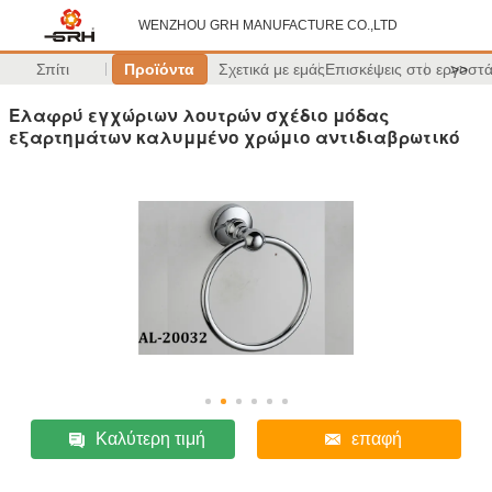
WENZHOU GRH MANUFACTURE CO.,LTD
Σπίτι
Προϊόντα
Σχετικά με εμάς
Επισκέψεις στο εργοστ
>>
Ελαφρύ εγχώριων λουτρών σχέδιο μόδας
εξαρτημάτων καλυμμένο χρώμιο αντιδιαβρωτικό
Καλύτερη τιμή
επαφή