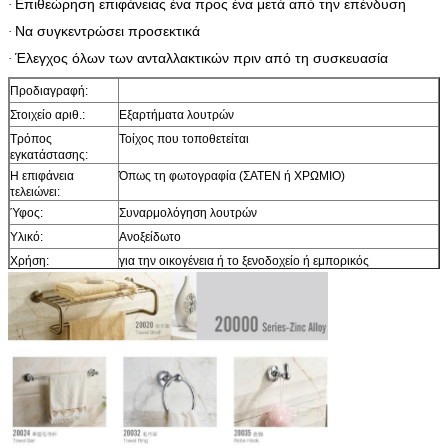
Επιθεώρηση επιφάνειας ένα προς ένα μετά από την επένδυση
·
Να συγκεντρώσει προσεκτικά
·
Έλεγχος όλων των ανταλλακτικών πριν από τη συσκευασία
·
Προδιαγραφή:
Στοιχείο αριθ.:
Εξαρτήματα λουτρών
Τρόπος
Τοίχος που τοποθετείται
εγκατάστασης:
Η επιφάνεια
Όπως τη φωτογραφία (ΣΑΤΕΝ ή ΧΡΩΜΙΟ)
τελειώνει:
Ύφος:
Συναρμολόγηση λουτρών
Υλικό:
Ανοξείδωτο
Χρήση:
για την οικογένεια ή το ξενοδοχείο ή εμπορικός
Συσκευασία:
ΧΑΡΤΟΚΙΒΏΤΙΟ ΑΦΡΟΥ BAG+INNER BOX+MASTER
BOX/OUTER