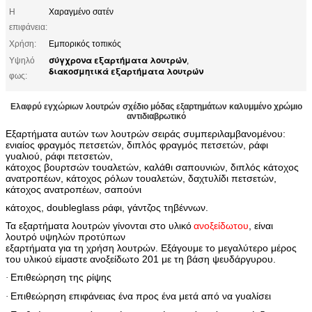
Η
Χαραγμένο σατέν
επιφάνεια:
Χρήση:
Εμπορικός τοπικός
σύγχρονα εξαρτήματα λουτρών
Υψηλό
,
διακοσμητικά εξαρτήματα λουτρών
φως:
Ελαφρύ εγχώριων λουτρών σχέδιο μόδας εξαρτημάτων καλυμμένο χρώμιο
αντιδιαβρωτικό
Εξαρτήματα αυτών των λουτρών σειράς συμπεριλαμβανομένου:
ενιαίος φραγμός πετσετών, διπλός φραγμός πετσετών, ράφι
γυαλιού, ράφι πετσετών,
κάτοχος βουρτσών τουαλετών, καλάθι σαπουνιών, διπλός κάτοχος
ανατροπέων, κάτοχος ρόλων τουαλετών, δαχτυλίδι πετσετών,
κάτοχος ανατροπέων, σαπούνι
κάτοχος, doubleglass ράφι, γάντζος τηβέννων.
Τα εξαρτήματα λουτρών γίνονται στο υλικό
ανοξείδωτου
, είναι
λουτρό υψηλών προτύπων
εξαρτήματα για τη χρήση λουτρών. Εξάγουμε το μεγαλύτερο μέρος
του υλικού είμαστε ανοξείδωτο 201 με τη βάση ψευδάργυρου.
Επιθεώρηση της ρίψης
·
Επιθεώρηση επιφάνειας ένα προς ένα μετά από να γυαλίσει
·