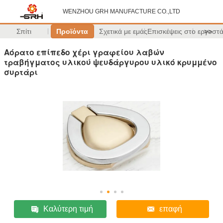
WENZHOU GRH MANUFACTURE CO.,LTD
Σπίτι
Προϊόντα
Σχετικά με εμάς
Επισκέψεις στο εργοστ
>>
Αόρατο επίπεδο χέρι γραφείου λαβών
τραβήγματος υλικού ψευδάργυρου υλικό κρυμμένο
συρτάρι
Καλύτερη τιμή
επαφή