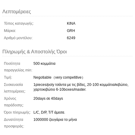
Λεπτομέρειες
Τόπος καταγωγής:
ΚΙΝΑ
Μάρκα:
GRH
Αριθμό μοντέλου:
6249
Πληρωμής & Αποστολής Όροι
Ποσότητα
500 κομμάτια
παραγγελίας min:
Τιμή:
Negotiable（very competitive）
Συσκευασία
1pieces/poly τσάντα με τις βίδες, 20-100 κομμάτια/κιβώτιο,
χαρτοκιβώτιο 6-10boxes/master.
λεπτομέρειες:
Χρόνος
20days σε 40days
παράδοσης:
Όροι πληρωμής:
L/C, D/P, T/T άμεσα.
Δυνατότητα
1000000 ζευγάρια το μήνα
προσφοράς: