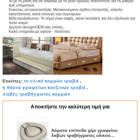
το με τη βάση για να ταιριάξει με τη βίδα υψηλής πυκνότητας για τη μακριά
ζωή υπηρεσιών.
Εύκολος να εγκαταστήσει: Μετακινούμενο σχέδιο επιτροπής, εύκολη
εγκατάσταση, καλή επιλογή των συρταριών.
Βίδα ανοξείδωτου: Το νήμα είναι σαφές, wear-resistant, και δεν οξυδώνει για
πολύ καιρό.
Δεχτείτε design/OEM σας επίσης.
Καλή υπηρεσία με υψηλό - ποιότητα.
το υλικό κομμών τραβά
Ετικέττες:
,
η πόρτα γραφείων κουζινών τραβά
,
λαβές τραβήγματος κομμών
Αποκτήστε την καλύτερη τιμή για
Αόρατο επίπεδο χέρι γραφείου
λαβών τραβήγματος υλικού