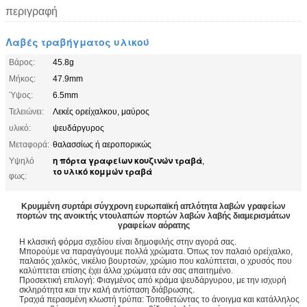
περιγραφή
Λαβές τραβήγματος υλικού
Βάρος:
45.8g
Μήκος:
47.9mm
Ύψος:
6.5mm
Τελειώνει:
Λεκές ορείχαλκου, μαύρος
υλικό:
ψευδάργυρος
Μεταφορά:
θαλασσίως ή αεροπορικώς
η πόρτα γραφείων κουζινών τραβά
Υψηλό
,
το υλικό κομμών τραβά
φως:
Κρυμμένη συρτάρι σύγχρονη ευρωπαϊκή απλότητα λαβών γραφείων
πορτών της ανοικτής ντουλαπών πορτών λαβών λαβής διαμερισμάτων
γραφείων αόρατης
Η κλασική φόρμα σχεδίου είναι δημοφιλής στην αγορά σας.
Μπορούμε να παραγάγουμε πολλά χρώματα. Όπως τον παλαιό ορείχαλκο,
παλαιός χαλκός, νικέλιο βουρτσών, χρώμιο που καλύπτεται, ο χρυσός που
καλύπτεται επίσης έχει άλλα χρώματα εάν σας απαιτημένο.
Προσεκτική επιλογή: Φιαγμένος από κράμα ψευδάργυρου, με την ισχυρή
σκληρότητα και την καλή αντίσταση διάβρωσης.
Τραχιά περασμένη κλωστή τρύπα: Τοποθετώντας το άνοιγμα και κατάλληλος