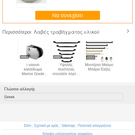
ψευδάργυρου υλικό κρυμμένο
συρτάρι
Να συνεχίσει
Λαβές τραβήγματος υλικού
Περισσότεροι
συρτάρι
Γυάλινο
Υψηλής
Μοντέρνο Μαύρο
Το παλαιό 
είου
κιγκλίδωμα
ποιότητας
Μπάρα Έλξης
υλικού γρ
 επίπλων
Marine Grade
ντουλάπι πόρτες
τραβά τη
βών
Σφιγκτήρες
συρτάρι
παραγγ
γματος
κιγκλίδωμα από
τετράγωνο
επεξεργ
ύ 96mm
ανοξείδωτο
τραβήξτε μαύρο
επιφάν
Γλώσσα αλλαγής
χάλυβα για σατινέ
Ματ κουζίνα
χρώμα
φινίρισμα
χειριστήριο
Greek
κιγκλίδωμα
τραβήξτε έπιπλα
μπαλκονιού
υλικό
Σπίτι
|
Σχετικά με εμάς
|
Sitemap
|
Πολιτική απορρήτου
Άποψη υπολογιστών γραφείου