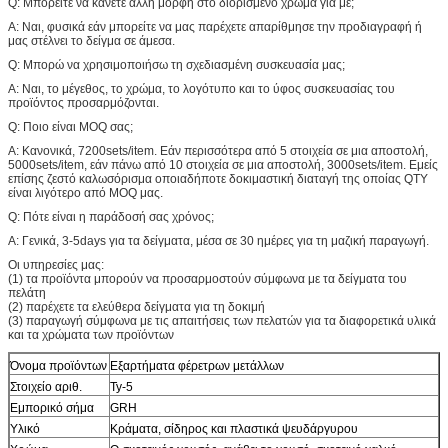
Q: Μπορείτε να κάνετε άλλη μορφή στο διορισμένο χρώμα για με;
Α: Ναι, φυσικά εάν μπορείτε να μας παρέχετε απαρίθμησε την προδιαγραφή ή
μας στέλνει το δείγμα σε άμεσα.
Q: Μπορώ να χρησιμοποιήσω τη σχεδιασμένη συσκευασία μας;
Α: Ναι, το μέγεθος, το χρώμα, το λογότυπο και το ύφος συσκευασίας του
προϊόντος προσαρμόζονται.
Q: Ποιο είναι MOQ σας;
Α: Κανονικά, 7200sets/item. Εάν περισσότερα από 5 στοιχεία σε μια αποστολή,
5000sets/item, εάν πάνω από 10 στοιχεία σε μια αποστολή, 3000sets/item. Εμείς
επίσης ζεστό καλωσόρισμα οποιαδήποτε δοκιμαστική διαταγή της οποίας QTY
είναι λιγότερο από MOQ μας.
Q: Πότε είναι η παράδοσή σας χρόνος;
Α: Γενικά, 3-5days για τα δείγματα, μέσα σε 30 ημέρες για τη μαζική παραγωγή.
Οι υπηρεσίες μας:
(1) τα προϊόντα μπορούν να προσαρμοστούν σύμφωνα με τα δείγματα του
πελάτη
(2) παρέχετε τα ελεύθερα δείγματα για τη δοκιμή
(3) παραγωγή σύμφωνα με τις απαιτήσεις των πελατών για τα διαφορετικά υλικά
και τα χρώματα των προϊόντων
Όνομα προϊόντων
Εξαρτήματα φέρετρων μετάλλων
Στοιχείο αριθ.
Ty-5
Εμπορικό σήμα
GRH
Υλικό
Κράματα, σίδηρος και πλαστικά ψευδάργυρου