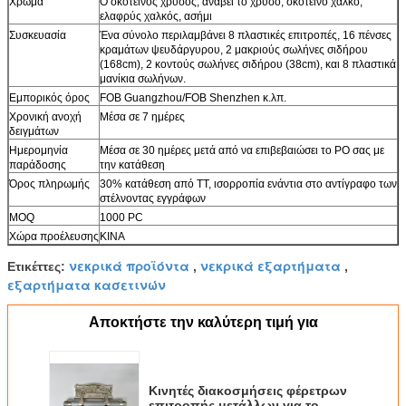
Χρώμα
Ο σκοτεινός χρυσός, ανάβει το χρυσό, σκοτεινό χαλκό,
ελαφρύς χαλκός, ασήμι
Συσκευασία
Ένα σύνολο περιλαμβάνει 8 πλαστικές επιτροπές, 16 πένσες
κραμάτων ψευδάργυρου, 2 μακριούς σωλήνες σιδήρου
(168cm), 2 κοντούς σωλήνες σιδήρου (38cm), και 8 πλαστικά
μανίκια σωλήνων.
Εμπορικός όρος
FOB Guangzhou/FOB Shenzhen κ.λπ.
Χρονική ανοχή
Μέσα σε 7 ημέρες
δειγμάτων
Ημερομηνία
Μέσα σε 30 ημέρες μετά από να επιβεβαιώσει το PO σας με
παράδοσης
την κατάθεση
Όρος πληρωμής
30% κατάθεση από TT, ισορροπία ενάντια στο αντίγραφο των
στέλνοντας εγγράφων
MOQ
1000 PC
Χώρα προέλευσης
ΚΙΝΑ
νεκρικά προϊόντα
νεκρικά εξαρτήματα
Ετικέττες:
,
,
εξαρτήματα κασετινών
Αποκτήστε την καλύτερη τιμή για
Κινητές διακοσμήσεις φέρετρων
επιτροπής μετάλλων για το