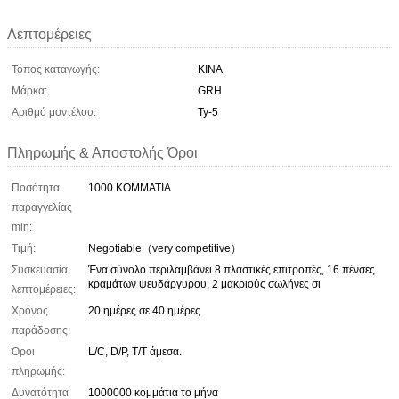
Λεπτομέρειες
Τόπος καταγωγής:
ΚΙΝΑ
Μάρκα:
GRH
Αριθμό μοντέλου:
Ty-5
Πληρωμής & Αποστολής Όροι
Ποσότητα
1000 ΚΟΜΜΑΤΙΑ
παραγγελίας
min:
Τιμή:
Negotiable（very competitive）
Συσκευασία
Ένα σύνολο περιλαμβάνει 8 πλαστικές επιτροπές, 16 πένσες
κραμάτων ψευδάργυρου, 2 μακριούς σωλήνες σι
λεπτομέρειες:
Χρόνος
20 ημέρες σε 40 ημέρες
παράδοσης:
Όροι
L/C, D/P, T/T άμεσα.
πληρωμής:
Δυνατότητα
1000000 κομμάτια το μήνα