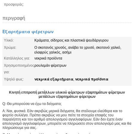
προσφοράς:
περιγραφή
Εξαρτήματα φέρετρων
Υλικό:
Κράματα, σίδηρος και πλαστικά ψευδάργυρου
Χρώμα:
Ο σκοτεινός χρυσός, ανάβει το χρυσό, σκοτεινό χαλκό,
ελαφρύς χαλκός, ασήμι
Κατάλληλος για:
νεκρικά προϊόντα
Χρησιμοποιημένος
ρουλεμάν φέρετρων
για:
νεκρικά εξαρτήματα
νεκρικά προϊόντα
Υψηλό φως:
,
Κινητή επιτροπή μετάλλων υλικού φέρετρων εξαρτημάτων φέρετρων
μετάλλων εξαρτημάτων φέρετρων
Q: Θα μπορούσα να έχω τα δείγματα;
Α: Ναι, φυσικά. Εάν ακριβώς μερικά δείγματα, θα στείλουμε ελεύθερα και το
φορτίο συλλέγει. Πρέπει ακριβώς να μου πείτε τα στοιχεία επαφής του
παραλήπτη και τον αριθμό απολογισμού αγγελιαφόρων. Εάν δεν έχετε έναν
απολογισμό αγγελιαφόρων, μπορείτε να πληρώσετε στον απολογισμό μας και θα
πληρώσουμε για σας.