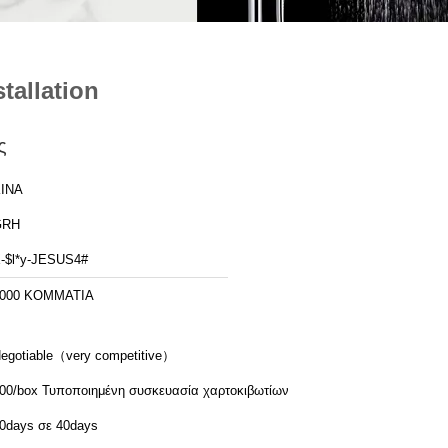
allation
ς
ΙΝΑ
GRH
-$l*y-JESUS4#
000 ΚΟΜΜΑΤΙΑ
egotiable（very competitive）
100/box Τυποποιημένη συσκευασία χαρτοκιβωτίων
0days σε 40days