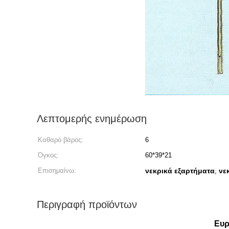
Λεπτομερής ενημέρωση
Καθαρό βάρος:
6
Όγκος:
60*39*21
Επισημαίνω:
νεκρικά εξαρτήματα
νε
,
Περιγραφή προϊόντων
Ευρ