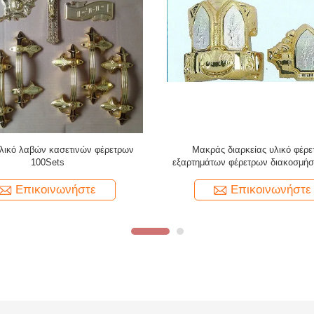
ρώματος εξαρτήματα κασετινών
Φραγμός 45*32*26mm ταλάντευσ
ρετρων πλαστικά με το σύγχρονο
κασετινών εξαρτήματα φέρε
ύφος
Επικοινωνήστε
Επικοινωνήστε