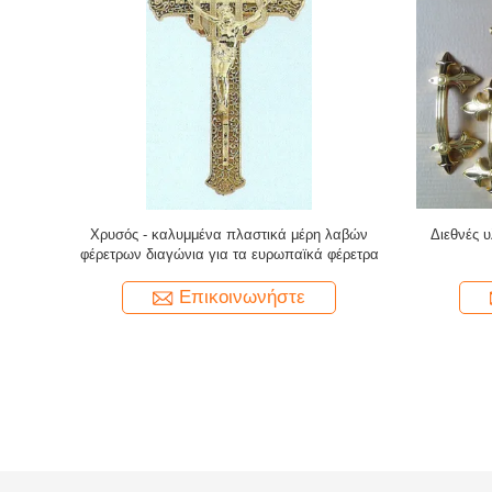
τική λαβή
Διακοσμήσεις φέρετρων λαβών μετάλλων για
Χρυσά χ
 προϊόντα
το ρουλεμάν φέρετρων/τα νεκρικά προϊόντα
λαβών φέ
Επικοινωνήστε