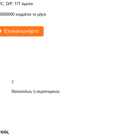
/C, D/P, T/T άμεσα.
0000000 κομμάτια το μήνα
Επικοινωνήστε
7
Θαλασσίως ή αεροπορικώς
σούς