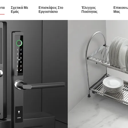
ντα
Σχετικά Με
Επισκέψεις Στο
Έλεγχος
Επικοιν
Εμάς
Εργοστάσιο
Ποιότητας
Μας