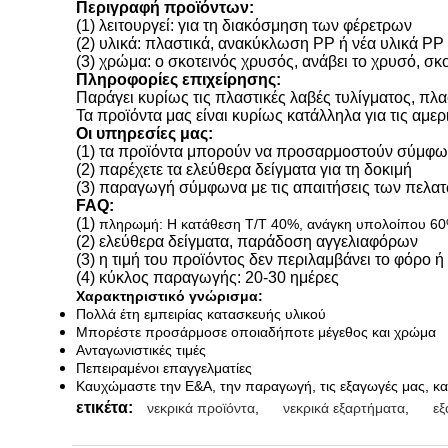
Περιγραφή προϊόντων:
(1) λειτουργεί: για τη διακόσμηση των φέρετρων
(2) υλικά: πλαστικά, ανακύκλωση PP ή νέα υλικά PP
(3) χρώμα: ο σκοτεινός χρυσός, ανάβει το χρυσό, σκ
Πληροφορίες επιχείρησης:
Παράγει κυρίως τις πλαστικές λαβές τυλίγματος, πλα
Τα προϊόντα μας είναι κυρίως κατάλληλα για τις αμε
Οι υπηρεσίες μας:
(1) τα προϊόντα μπορούν να προσαρμοστούν σύμφων
(2) παρέχετε τα ελεύθερα δείγματα για τη δοκιμή
(3) παραγωγή σύμφωνα με τις απαιτήσεις των πελατώ
FAQ:
(1)
πληρωμή: Η κατάθεση T/T 40%, ανάγκη υπολοίπου 60% 
(2) ελεύθερα δείγματα, παράδοση αγγελιαφόρων
(3) η τιμή του προϊόντος δεν περιλαμβάνει το φόρο ή
(4) κύκλος παραγωγής: 20-30 ημέρες
Χαρακτηριστικό γνώρισμα:
Πολλά έτη εμπειρίας κατασκευής υλικού
Μπορέστε προσάρμοσε οποιαδήποτε μέγεθος και χρώμα
Ανταγωνιστικές τιμές
Πεπειραμένοι επαγγελματίες
Καυχώμαστε την Ε&Α, την παραγωγή, τις εξαγωγές μας, και
ετικέτα:
νεκρικά προϊόντα
,
νεκρικά εξαρτήματα
,
εξ