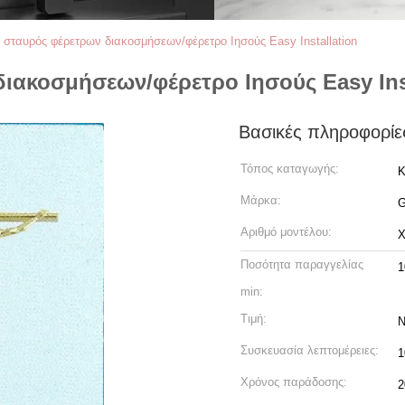
 σταυρός φέρετρων διακοσμήσεων/φέρετρο Ιησούς Easy Installation
ιακοσμήσεων/φέρετρο Ιησούς Easy Inst
Βασικές πληροφορίε
Τόπος καταγωγής:
Κ
Μάρκα:
Αριθμό μοντέλου:
X
Ποσότητα παραγγελίας
1
min:
Τιμή:
N
Συσκευασία λεπτομέρειες:
Χρόνος παράδοσης:
2