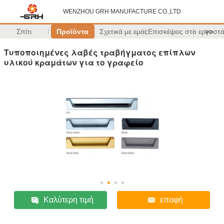
WENZHOU GRH MANUFACTURE CO.,LTD
Σπίτι
Προϊόντα
Σχετικά με εμάς
Επισκέψεις στο εργοστ
>>
Τυποποιημένες λαβές τραβήγματος επίπλων
υλικού κραμάτων για το γραφείο
Καλύτερη τιμή
επαφή