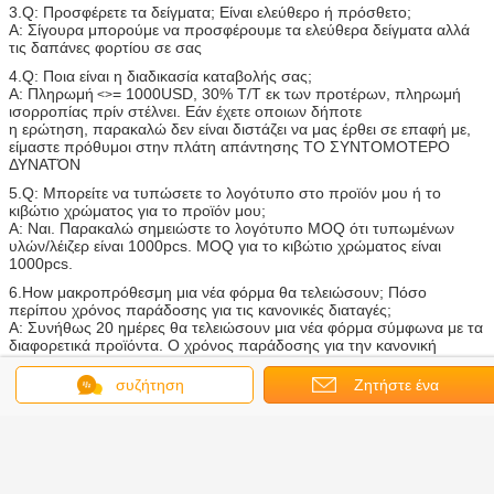
3.Q: Προσφέρετε τα δείγματα; Είναι ελεύθερο ή πρόσθετο;
Α: Σίγουρα μπορούμε να προσφέρουμε τα ελεύθερα δείγματα αλλά
τις δαπάνες φορτίου σε σας
4.Q: Ποια είναι η διαδικασία καταβολής σας;
Α: Πληρωμή
= 1000USD, 30% T/T εκ των προτέρων, πληρωμή
<>
ισορροπίας πρίν στέλνει. Εάν έχετε οποιων δήποτε
η ερώτηση, παρακαλώ δεν είναι διστάζει να μας έρθει σε επαφή με,
είμαστε πρόθυμοι στην πλάτη απάντησης ΤΟ ΣΥΝΤΟΜΟΤΕΡΟ
ΔΥΝΑΤΌΝ
5.Q: Μπορείτε να τυπώσετε το λογότυπο στο προϊόν μου ή το
κιβώτιο χρώματος για το προϊόν μου;
Α: Ναι. Παρακαλώ σημειώστε το λογότυπο MOQ ότι τυπωμένων
υλών/λέιζερ είναι 1000pcs. MOQ για το κιβώτιο χρώματος είναι
1000pcs.
6.How μακροπρόθεσμη μια νέα φόρμα θα τελειώσουν; Πόσο
περίπου χρόνος παράδοσης για τις κανονικές διαταγές;
Α: Συνήθως 20 ημέρες θα τελειώσουν μια νέα φόρμα σύμφωνα με τα
διαφορετικά προϊόντα. Ο χρόνος παράδοσης για την κανονική
διαταγή θα είναι 20-25 ημέρες.
συζήτηση
Ζητήστε ένα
το υλικό κομμών τραβά
Ετικέττες:
,
η πόρτα γραφείων κουζινών τραβά
,
απόσπασμα
λαβές τραβήγματος κομμών
Αποκτήστε την καλύτερη τιμή για