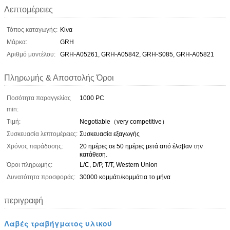
Λεπτομέρειες
Τόπος καταγωγής:
Κίνα
Μάρκα:
GRH
Αριθμό μοντέλου:
GRH-A05261, GRH-A05842, GRH-S085, GRH-A05821
Πληρωμής & Αποστολής Όροι
Ποσότητα παραγγελίας
1000 PC
min:
Τιμή:
Negotiable（very competitive）
Συσκευασία λεπτομέρειες:
Συσκευασία εξαγωγής
Χρόνος παράδοσης:
20 ημέρες σε 50 ημέρες μετά από έλαβαν την
κατάθεση.
Όροι πληρωμής:
L/C, D/P, T/T, Western Union
Δυνατότητα προσφοράς:
30000 κομμάτι/κομμάτια το μήνα
περιγραφή
Λαβές τραβήγματος υλικού