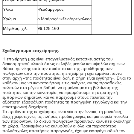
Υλικό
Ψευδάργυρος
Χρώμα
ο Μαύρος/νικέλιο/ορείχαλκος
Μέγεθος: χιλ.
96.128.160
Σχεδιάγραμμα επιχείρησης:
Η επιχείρησή μας είναι επαγγελματικός κατασκευαστής του
διακοσμητικού υλικού όπως οι λαβές μεσών και υψηλών σημείων.
Βάσει της νίκης από την ποιότητα και της προώθησης των
πωλήσεων από την ποσότητα, η επιχείρηση έχει εμμείνει πάντα
στην αρχή «της ποιότητας είναι ζωή, η φήμη είναι εγγύηση». Είναι το
καθήκον μας να ικανοποιήσουμε τις ανάγκες και τις προσδοκίες
πελατών στο μέγιστο βαθμό, να εμμείνουμε στη βελτίωση της
ποιότητας και την καινοτομία, να εφαρμόσουμε τη στρατηγική
εμπορικών σημάτων, και να παρέχουμε στους πελάτες την
αξιόπιστη εξασφάλιση ποιότητας τη προηγμένη τεχνολογία και την
επιστημονική διαχείριση.
Τα προϊόντα της επιχείρησης είναι νέα στην έννοια, τη μοναδική,
έξοχη χειροτεχνία, τις πλήρεις προδιαγραφές και μια ευρεία ποικιλία
των προϊόντων. Το δίκτυο πωλήσεων προϊόντων καλύπτει ολόκληρη
τη χώρα. Προκειμένου να καλυφθούν οι όλο και περισσότερο
πολυάσχολες απαιτήσεις παραγωγής, έχουμε εισαγάγει ειδικά τον