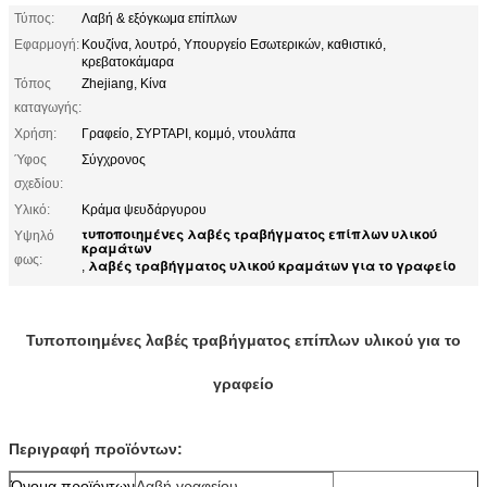
Τύπος:
Λαβή & εξόγκωμα επίπλων
Εφαρμογή:
Κουζίνα, λουτρό, Υπουργείο Εσωτερικών, καθιστικό,
κρεβατοκάμαρα
Τόπος
Zhejiang, Κίνα
καταγωγής:
Χρήση:
Γραφείο, ΣΥΡΤΑΡΙ, κομμό, ντουλάπα
Ύφος
Σύγχρονος
σχεδίου:
Υλικό:
Κράμα ψευδάργυρου
τυποποιημένες λαβές τραβήγματος επίπλων υλικού
Υψηλό
κραμάτων
φως:
λαβές τραβήγματος υλικού κραμάτων για το γραφείο
,
Τυποποιημένες λαβές τραβήγματος επίπλων υλικού για το
γραφείο
Περιγραφή προϊόντων:
Όνομα προϊόντων
Λαβή γραφείου