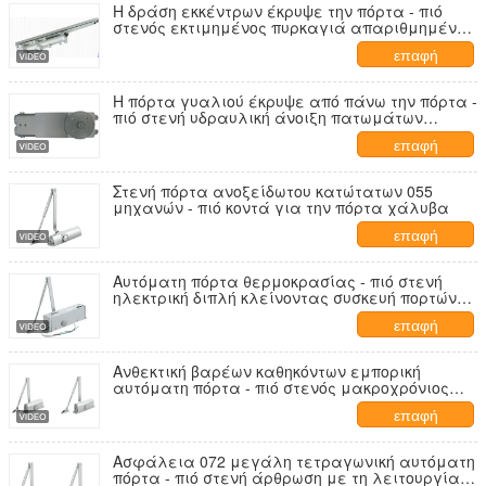
Η δράση εκκέντρων έκρυψε την πόρτα - πιό
στενός εκτιμημένος πυρκαγιά απαριθμημένος
UL πετώντας σίδηρος
επαφή
Η πόρτα γυαλιού έκρυψε από πάνω την πόρτα -
πιό στενή υδραυλική άνοιξη πατωμάτων
αρθρώσεων πατωμάτων ταχύτητας
επαφή
διευθετήσιμη
Στενή πόρτα ανοξείδωτου κατώτατων 055
μηχανών - πιό κοντά για την πόρτα χάλυβα
επαφή
Αυτόματη πόρτα θερμοκρασίας - πιό στενή
ηλεκτρική διπλή κλείνοντας συσκευή πορτών
ελέγχου
επαφή
Ανθεκτική βαρέων καθηκόντων εμπορική
αυτόματη πόρτα - πιό στενός μακροχρόνιος
χρόνος ζωής υπηρεσιών
επαφή
Ασφάλεια 072 μεγάλη τετραγωνική αυτόματη
πόρτα - πιό στενή άρθρωση με τη λειτουργία