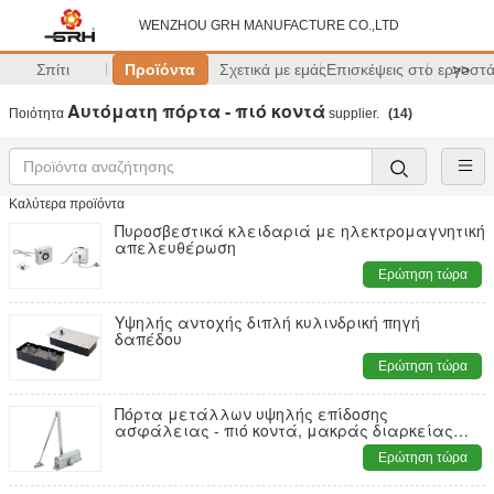
WENZHOU GRH MANUFACTURE CO.,LTD
Σπίτι
Προϊόντα
Σχετικά με εμάς
Επισκέψεις στο εργοστ
>>
Αυτόματη πόρτα - πιό κοντά
Ποιότητα
supplier.
(14)
Καλύτερα προϊόντα
Πυροσβεστικά κλειδαριά με ηλεκτρομαγνητική
απελευθέρωση
Ερώτηση τώρα
Υψηλής αντοχής διπλή κυλινδρική πηγή
δαπέδου
Ερώτηση τώρα
Πόρτα μετάλλων υψηλής επίδοσης
ασφάλειας - πιό κοντά, μακράς διαρκείας
πόρτα αργιλίου - πιό κοντά
Ερώτηση τώρα