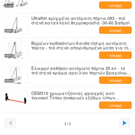
στάσεων
επαφή
Ultrathin κρυμμένη αυτόματη πόρτα 083 - πιό
στενή κατάλληλη θερμοκρασία -30-60 βαθμοί
επαφή
Βαρέων καθηκόντων διευθετήσιμη αυτόματη
πόρτα - πιό στενό απαριθμημένο μέσο για την
πόρτα 150 κλ
επαφή
Ελαφρύ καθήκον αυτόματη πόρτα 35 κλ - το
πιό στενό κράμα αργιλίου πορτών βραχιόνων
ψαλιδιού χάλυβα κρύβει
επαφή
OEM310 χρωματίζοντας φραγμός αντι
πανικού Τύπου συσκευών εξόδων τύπων
έκθεσης διαγώνιος για την πυρίμαχη θύρα
επαφή
1 / 2