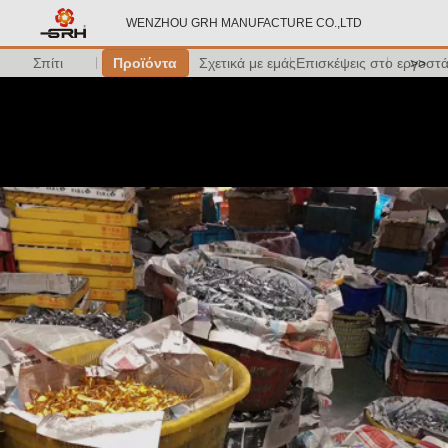
WENZHOU GRH MANUFACTURE CO.,LTD
Σπίτι
Προϊόντα
Σχετικά με εμάς
Επισκέψεις στο εργοστ
>>