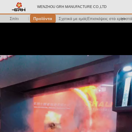
WENZHOU GRH MANUFACTURE CO.,LTD
Σπίτι
Προϊόντα
Σχετικά με εμάς
Επισκέψεις στο εργοστ
>>