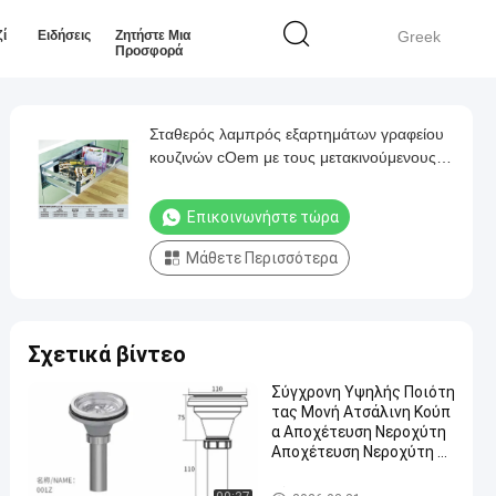
ί
Ειδήσεις
Ζητήστε Μια
Greek
Προσφορά
Σταθερός λαμπρός εξαρτημάτων γραφείου
κουζινών cOem με τους μετακινούμενους
κατόχους μαχαιροπήρουνων
Επικοινωνήστε τώρα
Μάθετε Περισσότερα
Σχετικά βίντεο
Σύγχρονη Υψηλής Ποιότη
τας Μονή Ατσάλινη Κούπ
α Αποχέτευση Νεροχύτη
Αποχέτευση Νεροχύτη Π
υροσβεστική Νεροχύτη Α
πορρίμματα Αποχέτευση
Σύγχρονα εξαρτήματα κουζι