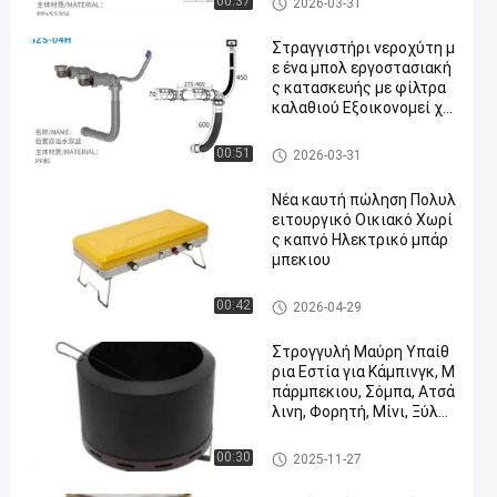
00:37
2026-03-31
Wholesale Product
νών
Στραγγιστήρι νεροχύτη μ
ε ένα μπολ εργοστασιακή
ς κατασκευής με φίλτρα
καλαθιού Εξοικονομεί χώ
ρο και υποστηρίζει την π
ροσαρμογή Κιτ αποστράγ
Σύγχρονα εξαρτήματα κουζι
00:51
2026-03-31
γισης για νεροχύτη κουζί
νών
νας
Νέα καυτή πώληση Πολυλ
ειτουργικό Οικιακό Χωρί
ς καπνό Ηλεκτρικό μπάρ
μπεκιου
Σύγχρονα εξαρτήματα κουζι
00:42
2026-04-29
νών
Στρογγυλή Μαύρη Υπαίθ
ρια Εστία για Κάμπινγκ, Μ
πάρμπεκιου, Σόμπα, Ατσά
λινη, Φορητή, Μίνι, Ξύλο
υ, Πυροστιά, Κάρβουνο, Ψ
ησταριά BBQ
Σύγχρονα εξαρτήματα κουζι
00:30
2025-11-27
νών