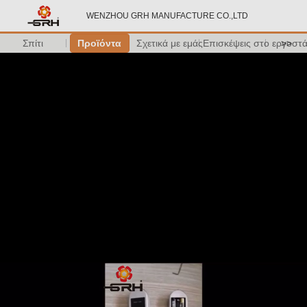
WENZHOU GRH MANUFACTURE CO.,LTD
Σπίτι
Προϊόντα
Σχετικά με εμάς
Επισκέψεις στο εργοστ
>>